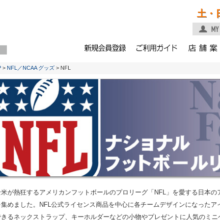
土・
P
>
NFL／NCAA グッズ
> NFL
全米が熱狂するアメリカンフットボールのプロリーグ「NFL」を愛する日本の
を集めました。NFL公式ライセンス商品を中心に各チームデザインになったア
できるネックストラップ、キーホルダーなどの小物やプレゼントに人気のミニ