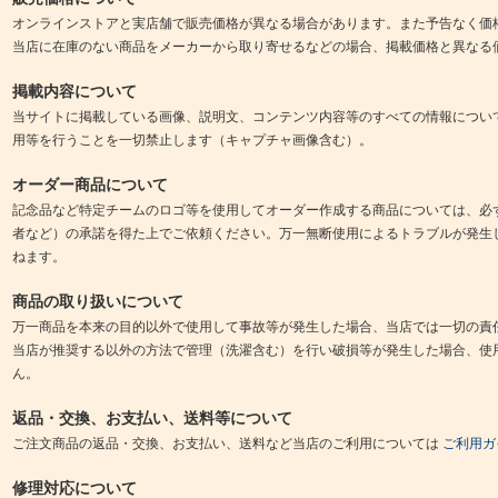
オンラインストアと実店舗で販売価格が異なる場合があります。また予告なく価
当店に在庫のない商品をメーカーから取り寄せるなどの場合、掲載価格と異なる
掲載内容について
当サイトに掲載している画像、説明文、コンテンツ内容等のすべての情報につい
用等を行うことを一切禁止します（キャプチャ画像含む）。
オーダー商品について
記念品など特定チームのロゴ等を使用してオーダー作成する商品については、必
者など）の承諾を得た上でご依頼ください。万一無断使用によるトラブルが発生
ねます。
商品の取り扱いについて
万一商品を本来の目的以外で使用して事故等が発生した場合、当店では一切の責
当店が推奨する以外の方法で管理（洗濯含む）を行い破損等が発生した場合、使
ん。
返品・交換、お支払い、送料等について
ご注文商品の返品・交換、お支払い、送料など当店のご利用については
ご利用ガ
修理対応について