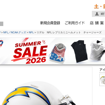
土・
P
>
NFL／NCAA グッズ
>
NFL
> リデル NFL レプリカミニヘルメット チャージャーズ
ア