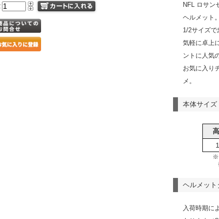
NFL ロサ
量
ヘルメット
1/2サイズ
気軽に卓上
ントに人気
お気に入り
メ。
本体サイズ
※
ヘルメット
入荷時期に