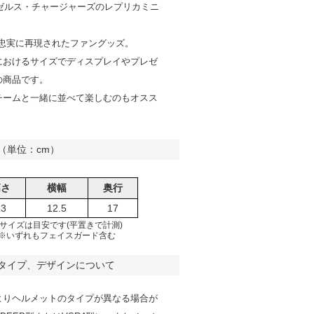
ンゼルス・チャージャーズのレプリカミニ
。
で忠実に再現されたファングッズ。
におけるサイズでディスプレイやプレゼ
の商品です。
チームと一緒に並べて楽しむのもオスス
（単位：cm）
高さ
横幅
奥行
13
12.5
17
サイズは目安です(平置きで計測)
※いずれもフェイスガード含む
タイプ、デザインについて
よりヘルメットのタイプが異なる場合が