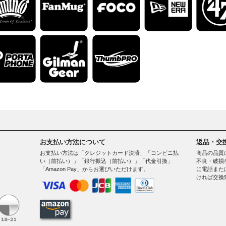
お支払い方法について
返品・交
お支払い方法は「クレジットカード決済」「コンビニ払
商品の品質
い（前払い）」「銀行振込（前払い）」「代金引換」
不良・破損
「Amazon Pay」からお選びいただけます。
に電話また
ければ交換
。