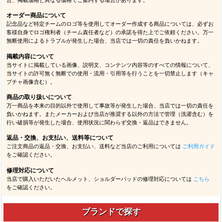
オーダー商品について
記念品など特定チームのロゴ等を使用してオーダー作成する商品については、必ずお
客様自身でロゴ権利者（チーム責任者など）の承諾を得た上でご依頼ください。万一
無断使用によるトラブルが発生した場合、当店では一切の責任を負いかねます。
掲載内容について
当サイトに掲載している画像、説明文、コンテンツ内容等のすべての情報について、
当サイトの許可無く無断での使用・流用・引用等を行うことを一切禁止します（キャ
プチャ画像含む）。
商品の取り扱いについて
万一商品を本来の目的以外で使用して事故等が発生した場合、当店では一切の責任を
負いかねます。またメーカーおよび当店が推奨する以外の方法で管理（洗濯含む）を
行い破損等が発生した場合、使用状況に関わらず交換・返品はできません。
返品・交換、お支払い、送料等について
ご注文商品の返品・交換、お支払い、送料など当店のご利用については
ご利用ガイド
をご確認ください。
修理対応について
当店で購入いただいたヘルメット、ショルダーパッドの修理対応については
こちら
をご確認ください。
ブランドで探す