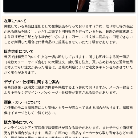
在庫について
掲載している商品は原則として在庫販売を行っております（予約、取り寄せ等の表記
がある商品を除く）。ただし店頭でも同時販売を行っているため、最新の在庫状況に
より取り寄せ手配となる場合がございます。万一、ご注文後に商品をご用意できない
ことが判明した場合は代替商品のご提案をさせていただく場合があります。
販売方針について
当店では転売目的のご注文は一切お断りしております。同じお客様による同一商品
（複数カラー・サイズ含む）の大量注文、繰り返し注文、買い占め行為など通常使用
と考えづらい注文があった場合は、当店の判断によりご注文をキャンセルさせていた
だく場合があります。
デザイン・仕様等に関するご案内
各商品画像・説明文は最新の内容を掲載するよう努めておりますが、メーカー都合に
より予告なくデザイン・パッケージ・仕様等が変更される場合があります。
画像・カラーについて
ご使用のモニタ環境等により実物とカラーが異なって見える場合があります。掲載画
像はイメージとしてご覧ください。
販売価格について
オンラインストアと実店舗で販売価格が異なる場合があります。また予告なく価格変
更を行う場合があります。当店に在庫のない商品をメーカーから取り寄せるなどの場
合、掲載価格と異なる価格でご案内する場合があります。