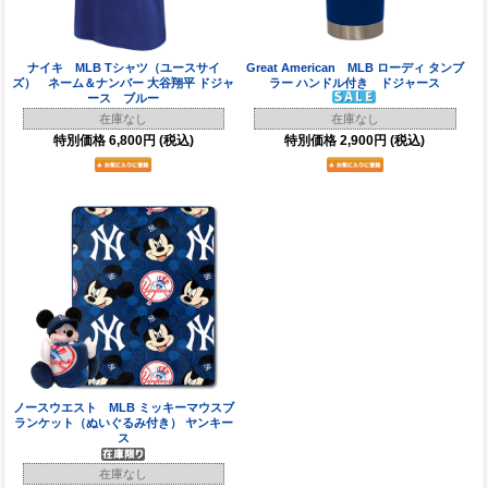
ナイキ MLB Tシャツ（ユースサイ
Great American MLB ローディ タンブ
ズ） ネーム＆ナンバー 大谷翔平 ドジャ
ラー ハンドル付き ドジャース
ース ブルー
在庫なし
在庫なし
特別価格
6,800円
(税込)
特別価格
2,900円
(税込)
ノースウエスト MLB ミッキーマウスブ
ランケット（ぬいぐるみ付き） ヤンキー
ス
在庫なし