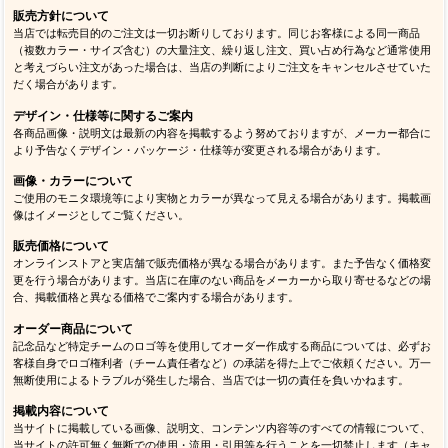
販売方針について
当店では転売目的のご注文は一切お断りしております。同じお客様による同一商品
（複数カラー・サイズ含む）の大量注文、繰り返し注文、買い占め行為など通常使用
と考えづらい注文があった場合は、当店の判断によりご注文をキャンセルさせていた
だく場合があります。
デザイン・仕様等に関するご案内
各商品画像・説明文は最新の内容を掲載するよう努めておりますが、メーカー都合に
より予告なくデザイン・パッケージ・仕様等が変更される場合があります。
画像・カラーについて
ご使用のモニタ環境等により実物とカラーが異なって見える場合があります。掲載画
像はイメージとしてご覧ください。
販売価格について
オンラインストアと実店舗で販売価格が異なる場合があります。また予告なく価格変
更を行う場合があります。当店に在庫のない商品をメーカーから取り寄せるなどの場
合、掲載価格と異なる価格でご案内する場合があります。
オーダー商品について
記念品など特定チームのロゴ等を使用してオーダー作成する商品については、必ずお
客様自身でロゴ権利者（チーム責任者など）の承諾を得た上でご依頼ください。万一
無断使用によるトラブルが発生した場合、当店では一切の責任を負いかねます。
掲載内容について
当サイトに掲載している画像、説明文、コンテンツ内容等のすべての情報について、
当サイトの許可無く無断での使用・流用・引用等を行うことを一切禁止します（キャ