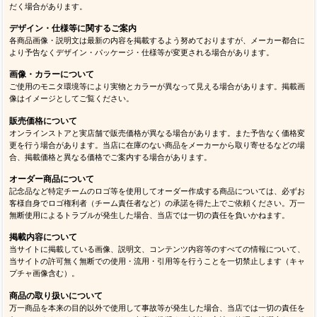
だく場合があります。
デザイン・仕様等に関するご案内
各商品画像・説明文は最新の内容を掲載するよう努めておりますが、メーカー都合に
より予告なくデザイン・パッケージ・仕様等が変更される場合があります。
画像・カラーについて
ご使用のモニタ環境等により実物とカラーが異なって見える場合があります。掲載画
像はイメージとしてご覧ください。
販売価格について
オンラインストアと実店舗で販売価格が異なる場合があります。また予告なく価格変
更を行う場合があります。当店に在庫のない商品をメーカーから取り寄せるなどの場
合、掲載価格と異なる価格でご案内する場合があります。
オーダー商品について
記念品など特定チームのロゴ等を使用してオーダー作成する商品については、必ずお
客様自身でロゴ権利者（チーム責任者など）の承諾を得た上でご依頼ください。万一
無断使用によるトラブルが発生した場合、当店では一切の責任を負いかねます。
掲載内容について
当サイトに掲載している画像、説明文、コンテンツ内容等のすべての情報について、
当サイトの許可無く無断での使用・流用・引用等を行うことを一切禁止します（キャ
プチャ画像含む）。
商品の取り扱いについて
万一商品を本来の目的以外で使用して事故等が発生した場合、当店では一切の責任を