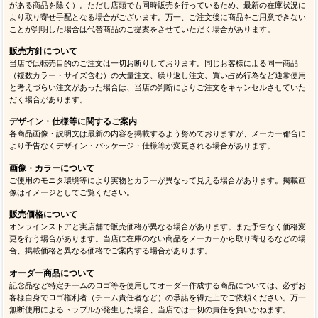
がある商品を除く）。ただし店頭でも同時販売を行っているため、最新の在庫状況に
より取り寄せ手配となる場合がございます。万一、ご注文後に商品をご用意できない
ことが判明した場合は代替商品のご提案をさせていただく場合があります。
販売方針について
当店では転売目的のご注文は一切お断りしております。同じお客様による同一商品
（複数カラー・サイズ含む）の大量注文、繰り返し注文、買い占め行為など通常使用
と考えづらい注文があった場合は、当店の判断によりご注文をキャンセルさせていた
だく場合があります。
デザイン・仕様等に関するご案内
各商品画像・説明文は最新の内容を掲載するよう努めておりますが、メーカー都合に
より予告なくデザイン・パッケージ・仕様等が変更される場合があります。
画像・カラーについて
ご使用のモニタ環境等により実物とカラーが異なって見える場合があります。掲載画
像はイメージとしてご覧ください。
販売価格について
オンラインストアと実店舗で販売価格が異なる場合があります。また予告なく価格変
更を行う場合があります。当店に在庫のない商品をメーカーから取り寄せるなどの場
合、掲載価格と異なる価格でご案内する場合があります。
オーダー商品について
記念品など特定チームのロゴ等を使用してオーダー作成する商品については、必ずお
客様自身でロゴ権利者（チーム責任者など）の承諾を得た上でご依頼ください。万一
無断使用によるトラブルが発生した場合、当店では一切の責任を負いかねます。