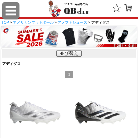
TOP
>
アメリカンフットボール
>
アメフトシューズ
> アディダス
並び替え
アディダス
1