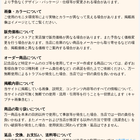
より予告なくデザイン・パッケージ・仕様等が変更される場合があります。
画像・カラーについて
ご使用のモニタ環境等により実物とカラーが異なって見える場合があります。掲載画
像はイメージとしてご覧ください。
販売価格について
オンラインストアと実店舗で販売価格が異なる場合があります。また予告なく価格変
更を行う場合があります。当店に在庫のない商品をメーカーから取り寄せるなどの場
合、掲載価格と異なる価格でご案内する場合があります。
オーダー商品について
記念品など特定チームのロゴ等を使用してオーダー作成する商品については、必ずお
客様自身でロゴ権利者（チーム責任者など）の承諾を得た上でご依頼ください。万一
無断使用によるトラブルが発生した場合、当店では一切の責任を負いかねます。
掲載内容について
当サイトに掲載している画像、説明文、コンテンツ内容等のすべての情報について、
当サイトの許可無く無断での使用・流用・引用等を行うことを一切禁止します（キャ
プチャ画像含む）。
商品の取り扱いについて
万一商品を本来の目的以外で使用して事故等が発生した場合、当店では一切の責任を
負いかねます。またメーカーおよび当店が推奨する以外の方法で管理（洗濯含む）を
行い破損等が発生した場合、使用状況に関わらず交換・返品はできません。
返品・交換、お支払い、送料等について