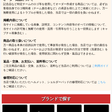
記念品など特定チームのロゴ等を使用してオーダー作成する商品については、必ずお
客様自身でロゴ権利者（チーム責任者など）の承諾を得た上でご依頼ください。万一
無断使用によるトラブルが発生した場合、当店では一切の責任を負いかねます。
掲載内容について
当サイトに掲載している画像、説明文、コンテンツ内容等のすべての情報について、
当サイトの許可無く無断での使用・流用・引用等を行うことを一切禁止します（キャ
プチャ画像含む）。
商品の取り扱いについて
万一商品を本来の目的以外で使用して事故等が発生した場合、当店では一切の責任を
負いかねます。またメーカーおよび当店が推奨する以外の方法で管理（洗濯含む）を
行い破損等が発生した場合、使用状況に関わらず交換・返品はできません。
返品・交換、お支払い、送料等について
ご注文商品の返品・交換、お支払い、送料など当店のご利用については
ご利用ガイド
をご確認ください。
修理対応について
当店で購入いただいたヘルメット、ショルダーパッドの修理対応については
こちら
をご確認ください。
ブランドで探す