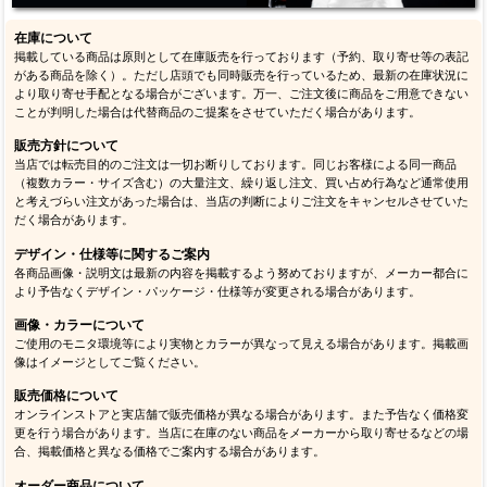
在庫について
掲載している商品は原則として在庫販売を行っております（予約、取り寄せ等の表記
がある商品を除く）。ただし店頭でも同時販売を行っているため、最新の在庫状況に
より取り寄せ手配となる場合がございます。万一、ご注文後に商品をご用意できない
ことが判明した場合は代替商品のご提案をさせていただく場合があります。
販売方針について
当店では転売目的のご注文は一切お断りしております。同じお客様による同一商品
（複数カラー・サイズ含む）の大量注文、繰り返し注文、買い占め行為など通常使用
と考えづらい注文があった場合は、当店の判断によりご注文をキャンセルさせていた
だく場合があります。
デザイン・仕様等に関するご案内
各商品画像・説明文は最新の内容を掲載するよう努めておりますが、メーカー都合に
より予告なくデザイン・パッケージ・仕様等が変更される場合があります。
画像・カラーについて
ご使用のモニタ環境等により実物とカラーが異なって見える場合があります。掲載画
像はイメージとしてご覧ください。
販売価格について
オンラインストアと実店舗で販売価格が異なる場合があります。また予告なく価格変
更を行う場合があります。当店に在庫のない商品をメーカーから取り寄せるなどの場
合、掲載価格と異なる価格でご案内する場合があります。
オーダー商品について