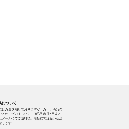
換について
には万全を期しておりますが、万一、商品の
などがございましたら、商品到着後8日以内
はメールにてご連絡後、着払にて返品いただ
致します。