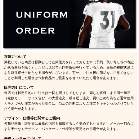
在庫について
掲載している商品は原則として在庫販売を行っております（予約、取り寄せ等の表記
がある商品を除く）。ただし店頭でも同時販売を行っているため、最新の在庫状況に
より取り寄せ手配となる場合がございます。万一、ご注文後に商品をご用意できない
ことが判明した場合は代替商品のご提案をさせていただく場合があります。
販売方針について
当店では転売目的のご注文は一切お断りしております。同じお客様による同一商品
（複数カラー・サイズ含む）の大量注文、繰り返し注文、買い占め行為など通常使用
と考えづらい注文があった場合は、当店の判断によりご注文をキャンセルさせていた
だく場合があります。
デザイン・仕様等に関するご案内
各商品画像・説明文は最新の内容を掲載するよう努めておりますが、メーカー都合に
より予告なくデザイン・パッケージ・仕様等が変更される場合があります。
画像・カラーについて