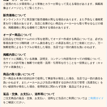
ご使用のモニタ環境等により実物とカラーが異なって見える場合があります。掲載画
像はイメージとしてご覧ください。
販売価格について
オンラインストアと実店舗で販売価格が異なる場合があります。また予告なく価格変
更を行う場合があります。当店に在庫のない商品をメーカーから取り寄せるなどの場
合、掲載価格と異なる価格でご案内する場合があります。
オーダー商品について
記念品など特定チームのロゴ等を使用してオーダー作成する商品については、必ずお
客様自身でロゴ権利者（チーム責任者など）の承諾を得た上でご依頼ください。万一
無断使用によるトラブルが発生した場合、当店では一切の責任を負いかねます。
掲載内容について
当サイトに掲載している画像、説明文、コンテンツ内容等のすべての情報について、
当サイトの許可無く無断での使用・流用・引用等を行うことを一切禁止します（キャ
プチャ画像含む）。
商品の取り扱いについて
万一商品を本来の目的以外で使用して事故等が発生した場合、当店では一切の責任を
負いかねます。またメーカーおよび当店が推奨する以外の方法で管理（洗濯含む）を
行い破損等が発生した場合、使用状況に関わらず交換・返品はできません。
返品・交換、お支払い、送料等について
ご注文商品の返品・交換、お支払い、送料など当店のご利用については
ご利用ガイド
をご確認ください。