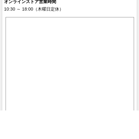
オンラインストア営業時間
10:30 ～ 18:00（木曜日定休）
実店舗のご案内
当サイトではセキュリティ保護のため、アルファSSLサーバ証明書を使用
し、大切なデータを暗号化し送信しています。サイトシールをタップし