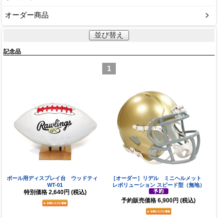
オーダー商品
並び替え
記念品
1
ボール用ディスプレイ台 ウッドティ
［オーダー］リデル ミニヘルメット
WT-01
レボリューション スピード型（無地）
特別価格
2,640円
(税込)
予約販売価格
6,900円
(税込)