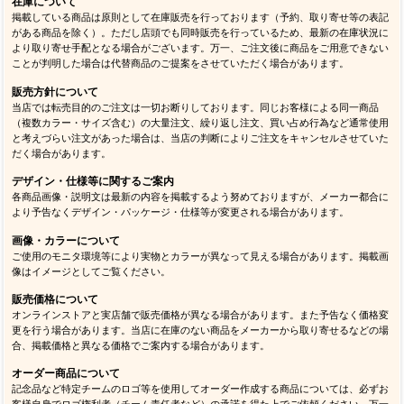
在庫について
掲載している商品は原則として在庫販売を行っております（予約、取り寄せ等の表記
がある商品を除く）。ただし店頭でも同時販売を行っているため、最新の在庫状況に
より取り寄せ手配となる場合がございます。万一、ご注文後に商品をご用意できない
ことが判明した場合は代替商品のご提案をさせていただく場合があります。
販売方針について
当店では転売目的のご注文は一切お断りしております。同じお客様による同一商品
（複数カラー・サイズ含む）の大量注文、繰り返し注文、買い占め行為など通常使用
と考えづらい注文があった場合は、当店の判断によりご注文をキャンセルさせていた
だく場合があります。
デザイン・仕様等に関するご案内
各商品画像・説明文は最新の内容を掲載するよう努めておりますが、メーカー都合に
より予告なくデザイン・パッケージ・仕様等が変更される場合があります。
画像・カラーについて
ご使用のモニタ環境等により実物とカラーが異なって見える場合があります。掲載画
像はイメージとしてご覧ください。
販売価格について
オンラインストアと実店舗で販売価格が異なる場合があります。また予告なく価格変
更を行う場合があります。当店に在庫のない商品をメーカーから取り寄せるなどの場
合、掲載価格と異なる価格でご案内する場合があります。
オーダー商品について
記念品など特定チームのロゴ等を使用してオーダー作成する商品については、必ずお