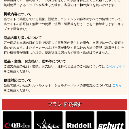
客様自身でロゴ権利者（チーム責任者など）の承諾を得た上でご依頼ください。万一
無断使用によるトラブルが発生した場合、当店では一切の責任を負いかねます。
掲載内容について
当サイトに掲載している画像、説明文、コンテンツ内容等のすべての情報について、
当サイトの許可無く無断での使用・流用・引用等を行うことを一切禁止します（キャ
プチャ画像含む）。
商品の取り扱いについて
万一商品を本来の目的以外で使用して事故等が発生した場合、当店では一切の責任を
負いかねます。またメーカーおよび当店が推奨する以外の方法で管理（洗濯含む）を
行い破損等が発生した場合、使用状況に関わらず交換・返品はできません。
返品・交換、お支払い、送料等について
ご注文商品の返品・交換、お支払い、送料など当店のご利用については
ご利用ガイド
をご確認ください。
修理対応について
当店で購入いただいたヘルメット、ショルダーパッドの修理対応については
こちら
をご確認ください。
ブランドで探す