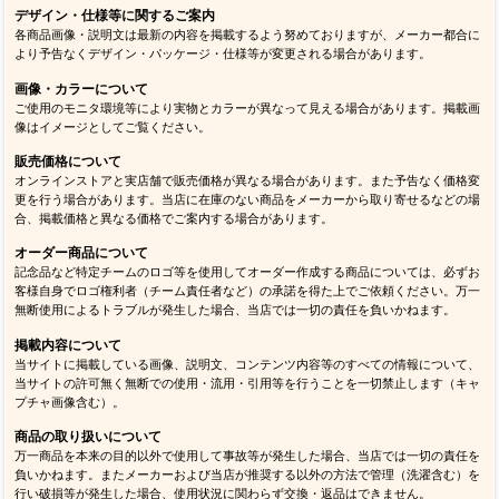
デザイン・仕様等に関するご案内
各商品画像・説明文は最新の内容を掲載するよう努めておりますが、メーカー都合に
より予告なくデザイン・パッケージ・仕様等が変更される場合があります。
画像・カラーについて
ご使用のモニタ環境等により実物とカラーが異なって見える場合があります。掲載画
像はイメージとしてご覧ください。
販売価格について
オンラインストアと実店舗で販売価格が異なる場合があります。また予告なく価格変
更を行う場合があります。当店に在庫のない商品をメーカーから取り寄せるなどの場
合、掲載価格と異なる価格でご案内する場合があります。
オーダー商品について
記念品など特定チームのロゴ等を使用してオーダー作成する商品については、必ずお
客様自身でロゴ権利者（チーム責任者など）の承諾を得た上でご依頼ください。万一
無断使用によるトラブルが発生した場合、当店では一切の責任を負いかねます。
掲載内容について
当サイトに掲載している画像、説明文、コンテンツ内容等のすべての情報について、
当サイトの許可無く無断での使用・流用・引用等を行うことを一切禁止します（キャ
プチャ画像含む）。
商品の取り扱いについて
万一商品を本来の目的以外で使用して事故等が発生した場合、当店では一切の責任を
負いかねます。またメーカーおよび当店が推奨する以外の方法で管理（洗濯含む）を
行い破損等が発生した場合、使用状況に関わらず交換・返品はできません。