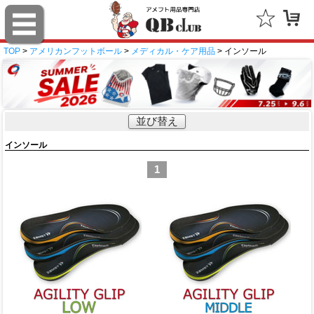
TOP
>
アメリカンフットボール
>
メディカル・ケア用品
> インソール
並び替え
インソール
1