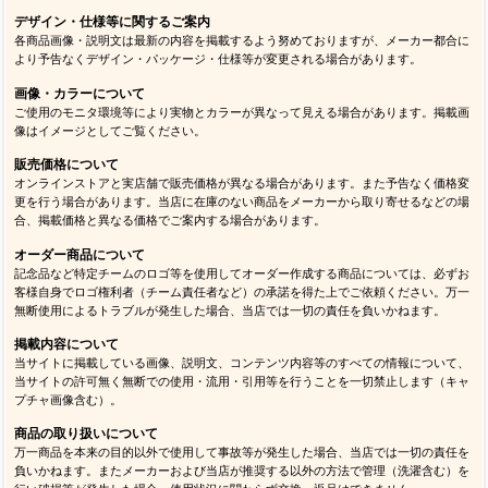
デザイン・仕様等に関するご案内
各商品画像・説明文は最新の内容を掲載するよう努めておりますが、メーカー都合に
より予告なくデザイン・パッケージ・仕様等が変更される場合があります。
画像・カラーについて
ご使用のモニタ環境等により実物とカラーが異なって見える場合があります。掲載画
像はイメージとしてご覧ください。
販売価格について
オンラインストアと実店舗で販売価格が異なる場合があります。また予告なく価格変
更を行う場合があります。当店に在庫のない商品をメーカーから取り寄せるなどの場
合、掲載価格と異なる価格でご案内する場合があります。
オーダー商品について
記念品など特定チームのロゴ等を使用してオーダー作成する商品については、必ずお
客様自身でロゴ権利者（チーム責任者など）の承諾を得た上でご依頼ください。万一
無断使用によるトラブルが発生した場合、当店では一切の責任を負いかねます。
掲載内容について
当サイトに掲載している画像、説明文、コンテンツ内容等のすべての情報について、
当サイトの許可無く無断での使用・流用・引用等を行うことを一切禁止します（キャ
プチャ画像含む）。
商品の取り扱いについて
万一商品を本来の目的以外で使用して事故等が発生した場合、当店では一切の責任を
負いかねます。またメーカーおよび当店が推奨する以外の方法で管理（洗濯含む）を