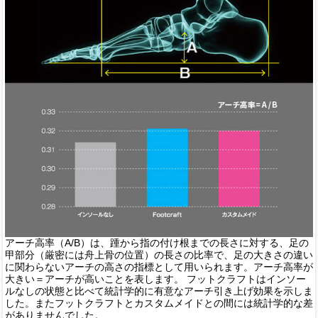
アーチ高率（A/B）は、踵から指の付け根までの長さに対する、足の
甲部分（厳密には舟上骨の位置）の長さの比率で、足の大きさの違い
に関わらないアーチの高さの指標として用いられます。アーチ高率が
大きい＝アーチが高いことを表します。
フットクラフトはインソー
ルなしの状態と比べて統計学的に有意なアーチ引き上げ効果を示しま
した。またフットクラフトとカスタムメイドとの間には統計学的な差
がありませんでした。