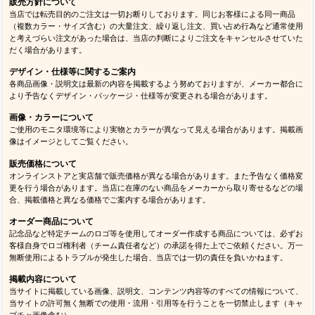
販売方針について
当店では転売目的のご注文は一切お断りしております。同じお客様による同一商品
（複数カラー・サイズ含む）の大量注文、繰り返し注文、買い占め行為など通常使用
と考えづらい注文があった場合は、当店の判断によりご注文をキャンセルさせていた
だく場合があります。
デザイン・仕様等に関するご案内
各商品画像・説明文は最新の内容を掲載するよう努めておりますが、メーカー都合に
より予告なくデザイン・パッケージ・仕様等が変更される場合があります。
画像・カラーについて
ご使用のモニタ環境等により実物とカラーが異なって見える場合があります。掲載画
像はイメージとしてご覧ください。
販売価格について
オンラインストアと実店舗で販売価格が異なる場合があります。また予告なく価格変
更を行う場合があります。当店に在庫のない商品をメーカーから取り寄せるなどの場
合、掲載価格と異なる価格でご案内する場合があります。
オーダー商品について
記念品など特定チームのロゴ等を使用してオーダー作成する商品については、必ずお
客様自身でロゴ権利者（チーム責任者など）の承諾を得た上でご依頼ください。万一
無断使用によるトラブルが発生した場合、当店では一切の責任を負いかねます。
掲載内容について
当サイトに掲載している画像、説明文、コンテンツ内容等のすべての情報について、
当サイトの許可無く無断での使用・流用・引用等を行うことを一切禁止します（キャ