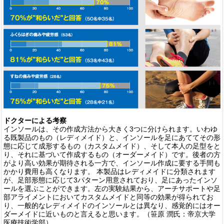
ドクターによる考察
インソールは、その作成方法から大きく3つに分けられます。いわゆ
る既製品のもの（レディメイド）と、インソールを足にあててその形
態に応じて成形するもの（カスタムメイド）、そして本人の足型をと
り、それに基づいて作成するもの（オーダーメイド）です。後者の方
がより高い効果が期待される一方で、インソール作成に要する手間も
かかり費用も高くなります。 本製品はレディメイドに分類されます
が、足部形態に応じて3パターン用意されており、足にあったインソ
ールを選ぶことができます。左の実験結果から、アーチサポートや足
部アライメントにおいてカスタムメイドと同等の効果が得られてお
り、一般的なレディメイドのインソールとは異なり、感覚的にはオー
ダーメイドに近いものと言えると思います。（笹原 潤氏：帝京大学
医療技術学部）