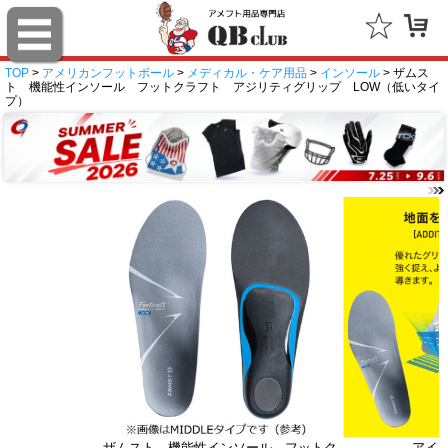
TOP
>
アメリカンフットボール
>
メディカル・ケア用品
>
インソール
> ザムス
ト 機能性インソール フットクラフト アジリティグリップ LOW（低いタイ
プ）
ザムスト 機能性インソール フットク
アイ