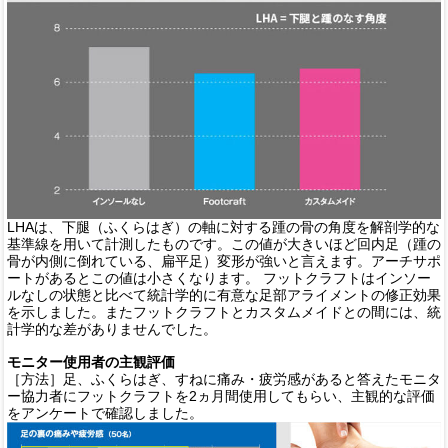
LHAは、下腿（ふくらはぎ）の軸に対する踵の骨の角度を解剖学的な
基準線を用いて計測したものです。この値が大きいほど回内足（踵の
骨が内側に倒れている、扁平足）変形が強いと言えます。アーチサポ
ートがあるとこの値は小さくなります。
フットクラフトはインソー
ルなしの状態と比べて統計学的に有意な足部アライメントの修正効果
を示しました。またフットクラフトとカスタムメイドとの間には、統
計学的な差がありませんでした。
モニター使用者の主観評価
［方法］足、ふくらはぎ、すねに痛み・疲労感があると答えたモニタ
ー協力者にフットクラフトを2ヵ月間使用してもらい、主観的な評価
をアンケートで確認しました。