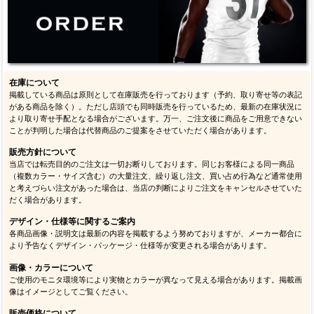
在庫について
掲載している商品は原則として在庫販売を行っております（予約、取り寄せ等の表記
がある商品を除く）。ただし店頭でも同時販売を行っているため、最新の在庫状況に
より取り寄せ手配となる場合がございます。万一、ご注文後に商品をご用意できない
ことが判明した場合は代替商品のご提案をさせていただく場合があります。
販売方針について
当店では転売目的のご注文は一切お断りしております。同じお客様による同一商品
（複数カラー・サイズ含む）の大量注文、繰り返し注文、買い占め行為など通常使用
と考えづらい注文があった場合は、当店の判断によりご注文をキャンセルさせていた
だく場合があります。
デザイン・仕様等に関するご案内
各商品画像・説明文は最新の内容を掲載するよう努めておりますが、メーカー都合に
より予告なくデザイン・パッケージ・仕様等が変更される場合があります。
画像・カラーについて
ご使用のモニタ環境等により実物とカラーが異なって見える場合があります。掲載画
像はイメージとしてご覧ください。
販売価格について