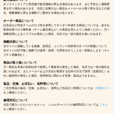
オンラインストアと実店舗で販売価格が異なる場合があります。また予告なく価格変
更を行う場合があります。当店に在庫のない商品をメーカーから取り寄せるなどの場
合、掲載価格と異なる価格でご案内する場合があります。
オーダー商品について
記念品など特定チームのロゴ等を使用してオーダー作成する商品については、必ずお
客様自身でロゴ権利者（チーム責任者など）の承諾を得た上でご依頼ください。万一
無断使用によるトラブルが発生した場合、当店では一切の責任を負いかねます。
掲載内容について
当サイトに掲載している画像、説明文、コンテンツ内容等のすべての情報について、
当サイトの許可無く無断での使用・流用・引用等を行うことを一切禁止します（キャ
プチャ画像含む）。
商品の取り扱いについて
万一商品を本来の目的以外で使用して事故等が発生した場合、当店では一切の責任を
負いかねます。またメーカーおよび当店が推奨する以外の方法で管理（洗濯含む）を
行い破損等が発生した場合、使用状況に関わらず交換・返品はできません。
返品・交換、お支払い、送料等について
ご注文商品の返品・交換、お支払い、送料など当店のご利用については
ご利用ガイド
をご確認ください。
修理対応について
当店で購入いただいたヘルメット、ショルダーパッドの修理対応については
こちら
をご確認ください。