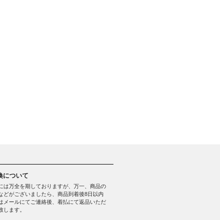
換について
には万全を期しておりますが、万一、商品の
などがございましたら、商品到着後8日以内
はメールにてご連絡後、着払にて返品いただ
致します。