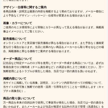
デザイン・仕様等に関するご案内
各商品画像・説明文は最新の内容を掲載するよう努めておりますが、メーカー都合に
より予告なくデザイン・パッケージ・仕様等が変更される場合があります。
画像・カラーについて
ご使用のモニタ環境等により実物とカラーが異なって見える場合があります。掲載画
像はイメージとしてご覧ください。
販売価格について
オンラインストアと実店舗で販売価格が異なる場合があります。また予告なく価格変
更を行う場合があります。当店に在庫のない商品をメーカーから取り寄せるなどの場
合、掲載価格と異なる価格でご案内する場合があります。
オーダー商品について
記念品など特定チームのロゴ等を使用してオーダー作成する商品については、必ずお
客様自身でロゴ権利者（チーム責任者など）の承諾を得た上でご依頼ください。万一
無断使用によるトラブルが発生した場合、当店では一切の責任を負いかねます。
掲載内容について
当サイトに掲載している画像、説明文、コンテンツ内容等のすべての情報について、
当サイトの許可無く無断での使用・流用・引用等を行うことを一切禁止します（キャ
プチャ画像含む）。
商品の取り扱いについて
万一商品を本来の目的以外で使用して事故等が発生した場合、当店では一切の責任を
負いかねます。またメーカーおよび当店が推奨する以外の方法で管理（洗濯含む）を