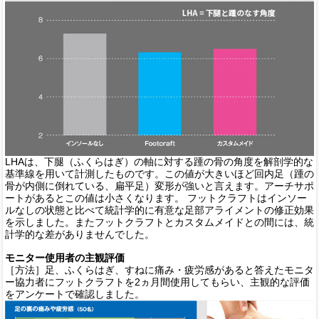
LHAは、下腿（ふくらはぎ）の軸に対する踵の骨の角度を解剖学的な
基準線を用いて計測したものです。この値が大きいほど回内足（踵の
骨が内側に倒れている、扁平足）変形が強いと言えます。アーチサポ
ートがあるとこの値は小さくなります。
フットクラフトはインソー
ルなしの状態と比べて統計学的に有意な足部アライメントの修正効果
を示しました。またフットクラフトとカスタムメイドとの間には、統
計学的な差がありませんでした。
モニター使用者の主観評価
［方法］足、ふくらはぎ、すねに痛み・疲労感があると答えたモニタ
ー協力者にフットクラフトを2ヵ月間使用してもらい、主観的な評価
をアンケートで確認しました。