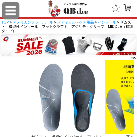
TOP
>
アメリカンフットボール
>
メディカル・ケア用品
>
インソール
> ザムス
ト 機能性インソール フットクラフト アジリティグリップ MIDDLE（標準
タイプ）
ザムスト 機能性インソール フットク
アイ