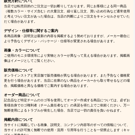
販売方針について
当店では転売目的のご注文は一切お断りしております。同じお客様による同一商品
（複数カラー・サイズ含む）の大量注文、繰り返し注文、買い占め行為など通常使用
と考えづらい注文があった場合は、当店の判断によりご注文をキャンセルさせていた
だく場合があります。
デザイン・仕様等に関するご案内
各商品画像・説明文は最新の内容を掲載するよう努めておりますが、メーカー都合に
より予告なくデザイン・パッケージ・仕様等が変更される場合があります。
画像・カラーについて
ご使用のモニタ環境等により実物とカラーが異なって見える場合があります。掲載画
像はイメージとしてご覧ください。
販売価格について
オンラインストアと実店舗で販売価格が異なる場合があります。また予告なく価格変
更を行う場合があります。当店に在庫のない商品をメーカーから取り寄せるなどの場
合、掲載価格と異なる価格でご案内する場合があります。
オーダー商品について
記念品など特定チームのロゴ等を使用してオーダー作成する商品については、必ずお
客様自身でロゴ権利者（チーム責任者など）の承諾を得た上でご依頼ください。万一
無断使用によるトラブルが発生した場合、当店では一切の責任を負いかねます。
掲載内容について
当サイトに掲載している画像、説明文、コンテンツ内容等のすべての情報について、
当サイトの許可無く無断での使用・流用・引用等を行うことを一切禁止します（キャ