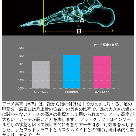
アーチ高率（A/B）は、踵から指の付け根までの長さに対する、足の
甲部分（厳密には舟上骨の位置）の長さの比率で、足の大きさの違い
に関わらないアーチの高さの指標として用いられます。アーチ高率が
大きい＝アーチが高いことを表します。
フットクラフトはインソー
ルなしの状態と比べて統計学的に有意なアーチ引き上げ効果を示しま
した。またフットクラフトとカスタムメイドとの間には統計学的な差
がありませんでした。