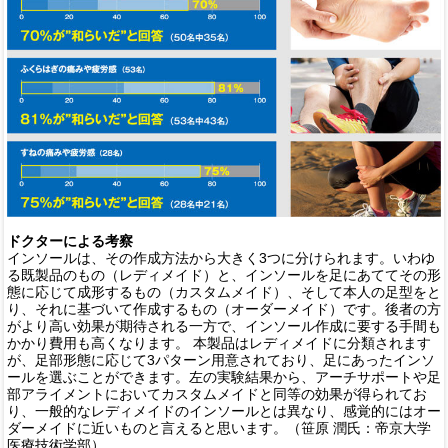
ドクターによる考察
インソールは、その作成方法から大きく3つに分けられます。いわゆ
る既製品のもの（レディメイド）と、インソールを足にあててその形
態に応じて成形するもの（カスタムメイド）、そして本人の足型をと
り、それに基づいて作成するもの（オーダーメイド）です。後者の方
がより高い効果が期待される一方で、インソール作成に要する手間も
かかり費用も高くなります。 本製品はレディメイドに分類されます
が、足部形態に応じて3パターン用意されており、足にあったインソ
ールを選ぶことができます。左の実験結果から、アーチサポートや足
部アライメントにおいてカスタムメイドと同等の効果が得られてお
り、一般的なレディメイドのインソールとは異なり、感覚的にはオー
ダーメイドに近いものと言えると思います。（笹原 潤氏：帝京大学
医療技術学部）