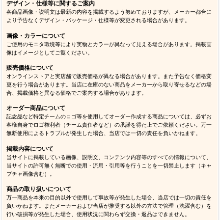
デザイン・仕様等に関するご案内
各商品画像・説明文は最新の内容を掲載するよう努めておりますが、メーカー都合に
より予告なくデザイン・パッケージ・仕様等が変更される場合があります。
画像・カラーについて
ご使用のモニタ環境等により実物とカラーが異なって見える場合があります。掲載画
像はイメージとしてご覧ください。
販売価格について
オンラインストアと実店舗で販売価格が異なる場合があります。また予告なく価格変
更を行う場合があります。当店に在庫のない商品をメーカーから取り寄せるなどの場
合、掲載価格と異なる価格でご案内する場合があります。
オーダー商品について
記念品など特定チームのロゴ等を使用してオーダー作成する商品については、必ずお
客様自身でロゴ権利者（チーム責任者など）の承諾を得た上でご依頼ください。万一
無断使用によるトラブルが発生した場合、当店では一切の責任を負いかねます。
掲載内容について
当サイトに掲載している画像、説明文、コンテンツ内容等のすべての情報について、
当サイトの許可無く無断での使用・流用・引用等を行うことを一切禁止します（キャ
プチャ画像含む）。
商品の取り扱いについて
万一商品を本来の目的以外で使用して事故等が発生した場合、当店では一切の責任を
負いかねます。またメーカーおよび当店が推奨する以外の方法で管理（洗濯含む）を
行い破損等が発生した場合、使用状況に関わらず交換・返品はできません。