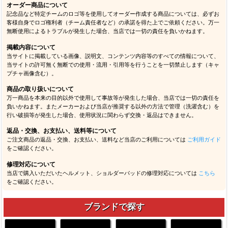
オーダー商品について
記念品など特定チームのロゴ等を使用してオーダー作成する商品については、必ずお
客様自身でロゴ権利者（チーム責任者など）の承諾を得た上でご依頼ください。万一
無断使用によるトラブルが発生した場合、当店では一切の責任を負いかねます。
掲載内容について
当サイトに掲載している画像、説明文、コンテンツ内容等のすべての情報について、
当サイトの許可無く無断での使用・流用・引用等を行うことを一切禁止します（キャ
プチャ画像含む）。
商品の取り扱いについて
万一商品を本来の目的以外で使用して事故等が発生した場合、当店では一切の責任を
負いかねます。またメーカーおよび当店が推奨する以外の方法で管理（洗濯含む）を
行い破損等が発生した場合、使用状況に関わらず交換・返品はできません。
返品・交換、お支払い、送料等について
ご注文商品の返品・交換、お支払い、送料など当店のご利用については
ご利用ガイド
をご確認ください。
修理対応について
当店で購入いただいたヘルメット、ショルダーパッドの修理対応については
こちら
をご確認ください。
ブランドで探す