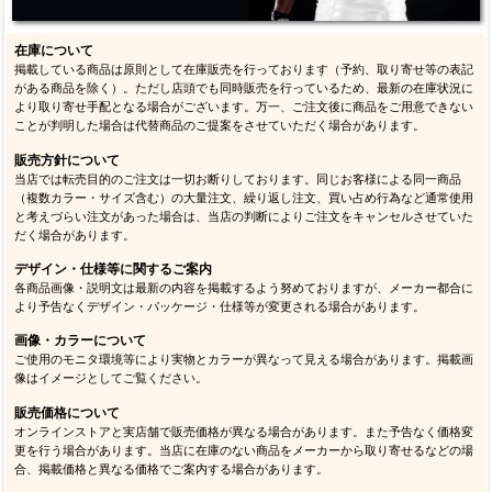
在庫について
掲載している商品は原則として在庫販売を行っております（予約、取り寄せ等の表記
がある商品を除く）。ただし店頭でも同時販売を行っているため、最新の在庫状況に
より取り寄せ手配となる場合がございます。万一、ご注文後に商品をご用意できない
ことが判明した場合は代替商品のご提案をさせていただく場合があります。
販売方針について
当店では転売目的のご注文は一切お断りしております。同じお客様による同一商品
（複数カラー・サイズ含む）の大量注文、繰り返し注文、買い占め行為など通常使用
と考えづらい注文があった場合は、当店の判断によりご注文をキャンセルさせていた
だく場合があります。
デザイン・仕様等に関するご案内
各商品画像・説明文は最新の内容を掲載するよう努めておりますが、メーカー都合に
より予告なくデザイン・パッケージ・仕様等が変更される場合があります。
画像・カラーについて
ご使用のモニタ環境等により実物とカラーが異なって見える場合があります。掲載画
像はイメージとしてご覧ください。
販売価格について
オンラインストアと実店舗で販売価格が異なる場合があります。また予告なく価格変
更を行う場合があります。当店に在庫のない商品をメーカーから取り寄せるなどの場
合、掲載価格と異なる価格でご案内する場合があります。