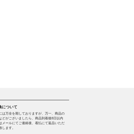
換について
には万全を期しておりますが、万一、商品の
などがございましたら、商品到着後8日以内
はメールにてご連絡後、着払にて返品いただ
致します。