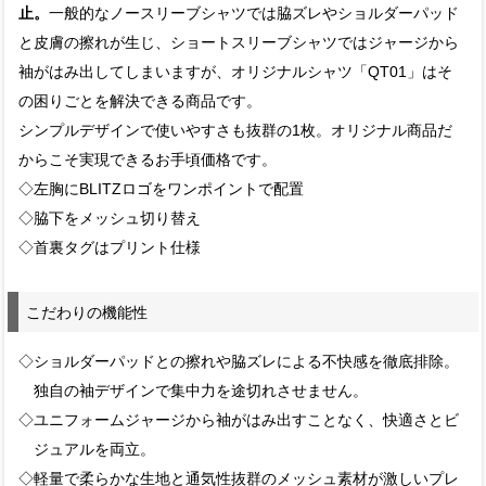
止。
一般的なノースリーブシャツでは脇ズレやショルダーパッド
と皮膚の擦れが生じ、ショートスリーブシャツではジャージから
袖がはみ出してしまいますが、オリジナルシャツ「QT01」はそ
の困りごとを解決できる商品です。
シンプルデザインで使いやすさも抜群の1枚。オリジナル商品だ
からこそ実現できるお手頃価格です。
◇左胸にBLITZロゴをワンポイントで配置
◇脇下をメッシュ切り替え
◇首裏タグはプリント仕様
こだわりの機能性
◇ショルダーパッドとの擦れや脇ズレによる不快感を徹底排除。
独自の袖デザインで集中力を途切れさせません。
◇ユニフォームジャージから袖がはみ出すことなく、快適さとビ
ジュアルを両立。
◇軽量で柔らかな生地と通気性抜群のメッシュ素材が激しいプレ