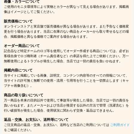
画像・カラーについて
ご使用のモニタ環境等により実物とカラーが異なって見える場合があります。掲載画
像はイメージとしてご覧ください。
販売価格について
オンラインストアと実店舗で販売価格が異なる場合があります。また予告なく価格変
更を行う場合があります。当店に在庫のない商品をメーカーから取り寄せるなどの場
合、掲載価格と異なる価格でご案内する場合があります。
オーダー商品について
記念品など特定チームのロゴ等を使用してオーダー作成する商品については、必ずお
客様自身でロゴ権利者（チーム責任者など）の承諾を得た上でご依頼ください。万一
無断使用によるトラブルが発生した場合、当店では一切の責任を負いかねます。
掲載内容について
当サイトに掲載している画像、説明文、コンテンツ内容等のすべての情報について、
当サイトの許可無く無断での使用・流用・引用等を行うことを一切禁止します（キャ
プチャ画像含む）。
商品の取り扱いについて
万一商品を本来の目的以外で使用して事故等が発生した場合、当店では一切の責任を
負いかねます。またメーカーおよび当店が推奨する以外の方法で管理（洗濯含む）を
行い破損等が発生した場合、使用状況に関わらず交換・返品はできません。
返品・交換、お支払い、送料等について
ご注文商品の返品・交換、お支払い、送料など当店のご利用については
ご利用ガイド
をご確認ください。