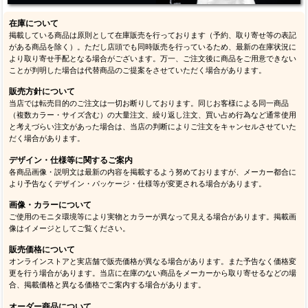
在庫について
掲載している商品は原則として在庫販売を行っております（予約、取り寄せ等の表記
がある商品を除く）。ただし店頭でも同時販売を行っているため、最新の在庫状況に
より取り寄せ手配となる場合がございます。万一、ご注文後に商品をご用意できない
ことが判明した場合は代替商品のご提案をさせていただく場合があります。
販売方針について
当店では転売目的のご注文は一切お断りしております。同じお客様による同一商品
（複数カラー・サイズ含む）の大量注文、繰り返し注文、買い占め行為など通常使用
と考えづらい注文があった場合は、当店の判断によりご注文をキャンセルさせていた
だく場合があります。
デザイン・仕様等に関するご案内
各商品画像・説明文は最新の内容を掲載するよう努めておりますが、メーカー都合に
より予告なくデザイン・パッケージ・仕様等が変更される場合があります。
画像・カラーについて
ご使用のモニタ環境等により実物とカラーが異なって見える場合があります。掲載画
像はイメージとしてご覧ください。
販売価格について
オンラインストアと実店舗で販売価格が異なる場合があります。また予告なく価格変
更を行う場合があります。当店に在庫のない商品をメーカーから取り寄せるなどの場
合、掲載価格と異なる価格でご案内する場合があります。
オーダー商品について