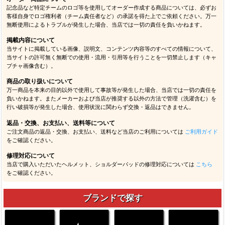
記念品など特定チームのロゴ等を使用してオーダー作成する商品については、必ずお
客様自身でロゴ権利者（チーム責任者など）の承諾を得た上でご依頼ください。万一
無断使用によるトラブルが発生した場合、当店では一切の責任を負いかねます。
掲載内容について
当サイトに掲載している画像、説明文、コンテンツ内容等のすべての情報について、
当サイトの許可無く無断での使用・流用・引用等を行うことを一切禁止します（キャ
プチャ画像含む）。
商品の取り扱いについて
万一商品を本来の目的以外で使用して事故等が発生した場合、当店では一切の責任を
負いかねます。またメーカーおよび当店が推奨する以外の方法で管理（洗濯含む）を
行い破損等が発生した場合、使用状況に関わらず交換・返品はできません。
返品・交換、お支払い、送料等について
ご注文商品の返品・交換、お支払い、送料など当店のご利用については
ご利用ガイド
をご確認ください。
修理対応について
当店で購入いただいたヘルメット、ショルダーパッドの修理対応については
こちら
をご確認ください。
ブランドで探す