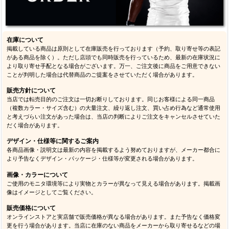
在庫について
掲載している商品は原則として在庫販売を行っております（予約、取り寄せ等の表記
がある商品を除く）。ただし店頭でも同時販売を行っているため、最新の在庫状況に
より取り寄せ手配となる場合がございます。万一、ご注文後に商品をご用意できない
ことが判明した場合は代替商品のご提案をさせていただく場合があります。
販売方針について
当店では転売目的のご注文は一切お断りしております。同じお客様による同一商品
（複数カラー・サイズ含む）の大量注文、繰り返し注文、買い占め行為など通常使用
と考えづらい注文があった場合は、当店の判断によりご注文をキャンセルさせていた
だく場合があります。
デザイン・仕様等に関するご案内
各商品画像・説明文は最新の内容を掲載するよう努めておりますが、メーカー都合に
より予告なくデザイン・パッケージ・仕様等が変更される場合があります。
画像・カラーについて
ご使用のモニタ環境等により実物とカラーが異なって見える場合があります。掲載画
像はイメージとしてご覧ください。
販売価格について
オンラインストアと実店舗で販売価格が異なる場合があります。また予告なく価格変
更を行う場合があります。当店に在庫のない商品をメーカーから取り寄せるなどの場