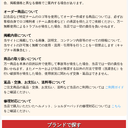
合、掲載価格と異なる価格でご案内する場合があります。
オーダー商品について
記念品など特定チームのロゴ等を使用してオーダー作成する商品については、必ずお
客様自身でロゴ権利者（チーム責任者など）の承諾を得た上でご依頼ください。万一
無断使用によるトラブルが発生した場合、当店では一切の責任を負いかねます。
掲載内容について
当サイトに掲載している画像、説明文、コンテンツ内容等のすべての情報について、
当サイトの許可無く無断での使用・流用・引用等を行うことを一切禁止します（キャ
プチャ画像含む）。
商品の取り扱いについて
万一商品を本来の目的以外で使用して事故等が発生した場合、当店では一切の責任を
負いかねます。またメーカーおよび当店が推奨する以外の方法で管理（洗濯含む）を
行い破損等が発生した場合、使用状況に関わらず交換・返品はできません。
返品・交換、お支払い、送料等について
ご注文商品の返品・交換、お支払い、送料など当店のご利用については
ご利用ガイド
をご確認ください。
修理対応について
当店で購入いただいたヘルメット、ショルダーパッドの修理対応については
こちら
をご確認ください。
ブランドで探す