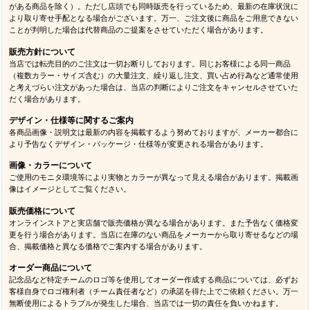
がある商品を除く）。ただし店頭でも同時販売を行っているため、最新の在庫状況に
より取り寄せ手配となる場合がございます。万一、ご注文後に商品をご用意できない
ことが判明した場合は代替商品のご提案をさせていただく場合があります。
販売方針について
当店では転売目的のご注文は一切お断りしております。同じお客様による同一商品
（複数カラー・サイズ含む）の大量注文、繰り返し注文、買い占め行為など通常使用
と考えづらい注文があった場合は、当店の判断によりご注文をキャンセルさせていた
だく場合があります。
デザイン・仕様等に関するご案内
各商品画像・説明文は最新の内容を掲載するよう努めておりますが、メーカー都合に
より予告なくデザイン・パッケージ・仕様等が変更される場合があります。
画像・カラーについて
ご使用のモニタ環境等により実物とカラーが異なって見える場合があります。掲載画
像はイメージとしてご覧ください。
販売価格について
オンラインストアと実店舗で販売価格が異なる場合があります。また予告なく価格変
更を行う場合があります。当店に在庫のない商品をメーカーから取り寄せるなどの場
合、掲載価格と異なる価格でご案内する場合があります。
オーダー商品について
記念品など特定チームのロゴ等を使用してオーダー作成する商品については、必ずお
客様自身でロゴ権利者（チーム責任者など）の承諾を得た上でご依頼ください。万一
無断使用によるトラブルが発生した場合、当店では一切の責任を負いかねます。