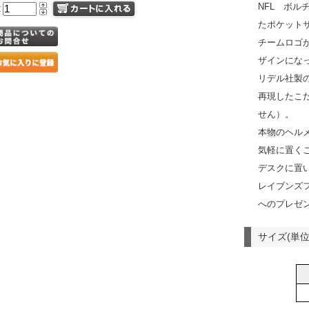
NFL ボ
量
たポケット
チームロゴ
ザインにな
リデル社製
再現したこ
せん）。
本物のヘル
気軽に置く
デスクに置
レイブンズ
へのプレゼ
サイズ(単位