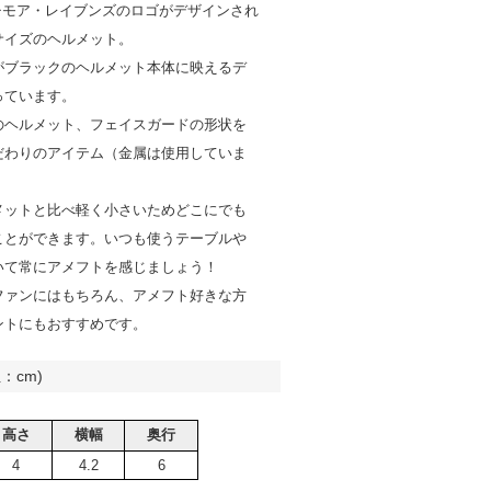
ルチモア・レイブンズのロゴがデザインされ
サイズのヘルメット。
がブラックのヘルメット本体に映えるデ
っています。
のヘルメット、フェイスガードの形状を
だわりのアイテム（金属は使用していま
メットと比べ軽く小さいためどこにでも
ことができます。いつも使うテーブルや
いて常にアメフトを感じましょう！
ファンにはもちろん、アメフト好きな方
ントにもおすすめです。
：cm)
高さ
横幅
奥行
4
4.2
6