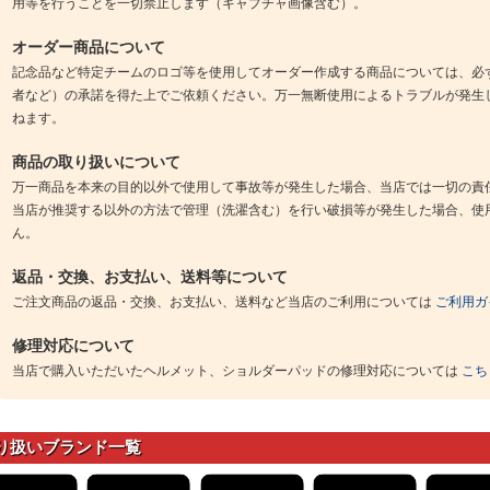
用等を行うことを一切禁止します（キャプチャ画像含む）。
オーダー商品について
記念品など特定チームのロゴ等を使用してオーダー作成する商品については、必
者など）の承諾を得た上でご依頼ください。万一無断使用によるトラブルが発生
ねます。
商品の取り扱いについて
万一商品を本来の目的以外で使用して事故等が発生した場合、当店では一切の責
当店が推奨する以外の方法で管理（洗濯含む）を行い破損等が発生した場合、使
ん。
返品・交換、お支払い、送料等について
ご注文商品の返品・交換、お支払い、送料など当店のご利用については
ご利用ガ
修理対応について
当店で購入いただいたヘルメット、ショルダーパッドの修理対応については
こち
り扱いブランド一覧