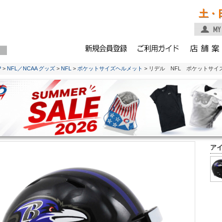
土・
P
>
NFL／NCAA グッズ
>
NFL
>
ポケットサイズヘルメット
> リデル NFL ポケットサ
ア