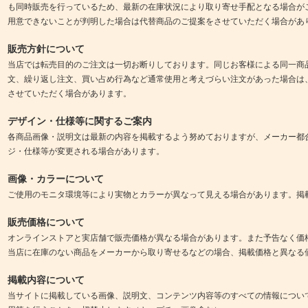
も同時販売を行っているため、最新の在庫状況により取り寄せ手配となる場合が
用意できないことが判明した場合は代替商品のご提案をさせていただく場合があ
販売方針について
当店では転売目的のご注文は一切お断りしております。同じお客様による同一商
文、繰り返し注文、買い占め行為など通常使用と考えづらい注文があった場合は
させていただく場合があります。
デザイン・仕様等に関するご案内
各商品画像・説明文は最新の内容を掲載するよう努めておりますが、メーカー都
ジ・仕様等が変更される場合があります。
画像・カラーについて
ご使用のモニタ環境等により実物とカラーが異なって見える場合があります。掲
販売価格について
オンラインストアと実店舗で販売価格が異なる場合があります。また予告なく価
当店に在庫のない商品をメーカーから取り寄せるなどの場合、掲載価格と異なる
掲載内容について
当サイトに掲載している画像、説明文、コンテンツ内容等のすべての情報につい