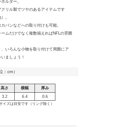
ーホルダー。
アクリル製でツヤのあるアイテムです
地）。
はカバンなどへの取り付けも可能。
チームだけでなく複数揃えればNFLの雰囲
く、いろんな小物を取り付けて周囲にア
ゃいましょう！
位：cm）
高さ
横幅
厚み
3.2
6.4
0.6
サイズは目安です（リング除く）