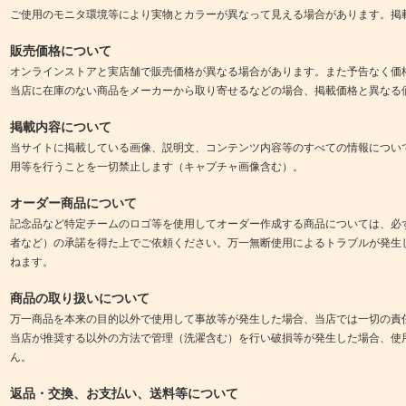
ご使用のモニタ環境等により実物とカラーが異なって見える場合があります。掲
販売価格について
オンラインストアと実店舗で販売価格が異なる場合があります。また予告なく価
当店に在庫のない商品をメーカーから取り寄せるなどの場合、掲載価格と異なる
掲載内容について
当サイトに掲載している画像、説明文、コンテンツ内容等のすべての情報につい
用等を行うことを一切禁止します（キャプチャ画像含む）。
オーダー商品について
記念品など特定チームのロゴ等を使用してオーダー作成する商品については、必
者など）の承諾を得た上でご依頼ください。万一無断使用によるトラブルが発生
ねます。
商品の取り扱いについて
万一商品を本来の目的以外で使用して事故等が発生した場合、当店では一切の責
当店が推奨する以外の方法で管理（洗濯含む）を行い破損等が発生した場合、使
ん。
返品・交換、お支払い、送料等について