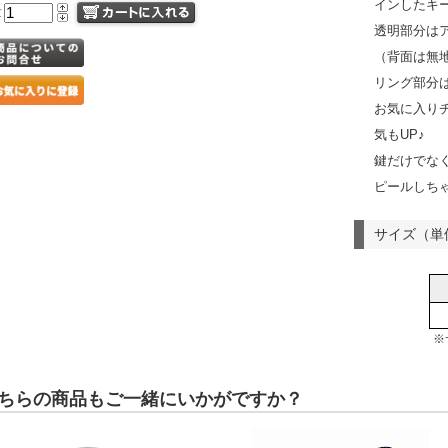
インしたキ
量
透明部分は
（背面は無
リング部分
お気に入り
気もUP♪
鍵だけでな
ピールしち
サイズ（単
※
ちらの商品もご一緒にいかがですか？