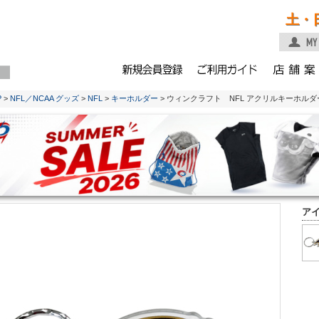
土・
P
>
NFL／NCAA グッズ
>
NFL
>
キーホルダー
> ウィンクラフト NFL アクリルキーホル
ア