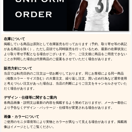
在庫について
掲載している商品は原則として在庫販売を行っております（予約、取り寄せ等の表記
がある商品を除く）。ただし店頭でも同時販売を行っているため、最新の在庫状況に
より取り寄せ手配となる場合がございます。万一、ご注文後に商品をご用意できない
ことが判明した場合は代替商品のご提案をさせていただく場合があります。
販売方針について
当店では転売目的のご注文は一切お断りしております。同じお客様による同一商品
（複数カラー・サイズ含む）の大量注文、繰り返し注文、買い占め行為など通常使用
と考えづらい注文があった場合は、当店の判断によりご注文をキャンセルさせていた
だく場合があります。
デザイン・仕様等に関するご案内
各商品画像・説明文は最新の内容を掲載するよう努めておりますが、メーカー都合に
より予告なくデザイン・パッケージ・仕様等が変更される場合があります。
画像・カラーについて
ご使用のモニタ環境等により実物とカラーが異なって見える場合があります。掲載画
像はイメージとしてご覧ください。