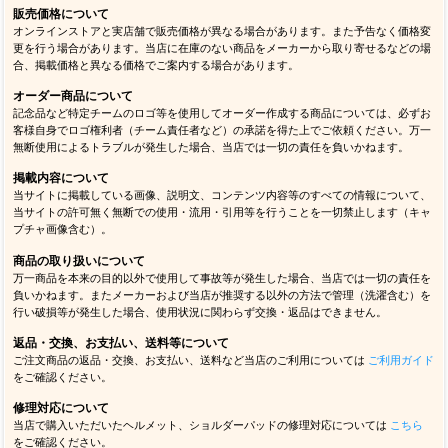
販売価格について
オンラインストアと実店舗で販売価格が異なる場合があります。また予告なく価格変
更を行う場合があります。当店に在庫のない商品をメーカーから取り寄せるなどの場
合、掲載価格と異なる価格でご案内する場合があります。
オーダー商品について
記念品など特定チームのロゴ等を使用してオーダー作成する商品については、必ずお
客様自身でロゴ権利者（チーム責任者など）の承諾を得た上でご依頼ください。万一
無断使用によるトラブルが発生した場合、当店では一切の責任を負いかねます。
掲載内容について
当サイトに掲載している画像、説明文、コンテンツ内容等のすべての情報について、
当サイトの許可無く無断での使用・流用・引用等を行うことを一切禁止します（キャ
プチャ画像含む）。
商品の取り扱いについて
万一商品を本来の目的以外で使用して事故等が発生した場合、当店では一切の責任を
負いかねます。またメーカーおよび当店が推奨する以外の方法で管理（洗濯含む）を
行い破損等が発生した場合、使用状況に関わらず交換・返品はできません。
返品・交換、お支払い、送料等について
ご注文商品の返品・交換、お支払い、送料など当店のご利用については
ご利用ガイド
をご確認ください。
修理対応について
当店で購入いただいたヘルメット、ショルダーパッドの修理対応については
こちら
をご確認ください。