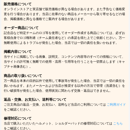
販売価格について
オンラインストアと実店舗で販売価格が異なる場合があります。また予告なく価格変
更を行う場合があります。当店に在庫のない商品をメーカーから取り寄せるなどの場
合、掲載価格と異なる価格でご案内する場合があります。
オーダー商品について
記念品など特定チームのロゴ等を使用してオーダー作成する商品については、必ずお
客様自身でロゴ権利者（チーム責任者など）の承諾を得た上でご依頼ください。万一
無断使用によるトラブルが発生した場合、当店では一切の責任を負いかねます。
掲載内容について
当サイトに掲載している画像、説明文、コンテンツ内容等のすべての情報について、
当サイトの許可無く無断での使用・流用・引用等を行うことを一切禁止します（キャ
プチャ画像含む）。
商品の取り扱いについて
万一商品を本来の目的以外で使用して事故等が発生した場合、当店では一切の責任を
負いかねます。またメーカーおよび当店が推奨する以外の方法で管理（洗濯含む）を
行い破損等が発生した場合、使用状況に関わらず交換・返品はできません。
返品・交換、お支払い、送料等について
ご注文商品の返品・交換、お支払い、送料など当店のご利用については
ご利用ガイド
をご確認ください。
修理対応について
当店で購入いただいたヘルメット、ショルダーパッドの修理対応については
こちら
をご確認ください。