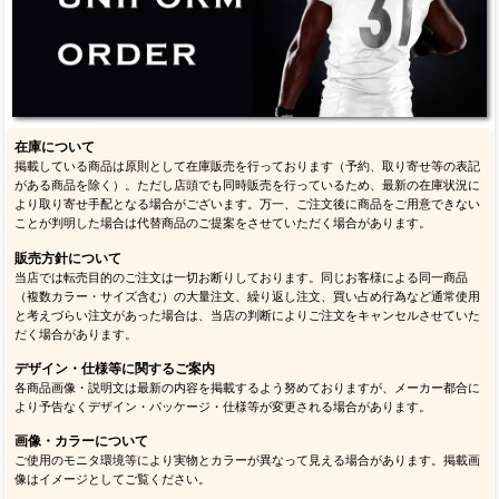
在庫について
掲載している商品は原則として在庫販売を行っております（予約、取り寄せ等の表記
がある商品を除く）。ただし店頭でも同時販売を行っているため、最新の在庫状況に
より取り寄せ手配となる場合がございます。万一、ご注文後に商品をご用意できない
ことが判明した場合は代替商品のご提案をさせていただく場合があります。
販売方針について
当店では転売目的のご注文は一切お断りしております。同じお客様による同一商品
（複数カラー・サイズ含む）の大量注文、繰り返し注文、買い占め行為など通常使用
と考えづらい注文があった場合は、当店の判断によりご注文をキャンセルさせていた
だく場合があります。
デザイン・仕様等に関するご案内
各商品画像・説明文は最新の内容を掲載するよう努めておりますが、メーカー都合に
より予告なくデザイン・パッケージ・仕様等が変更される場合があります。
画像・カラーについて
ご使用のモニタ環境等により実物とカラーが異なって見える場合があります。掲載画
像はイメージとしてご覧ください。