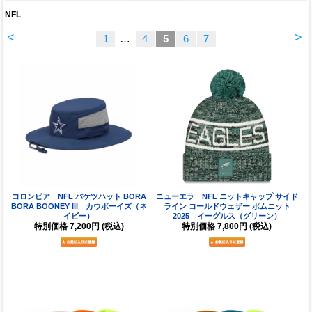
NFL
<
>
1
…
4
5
6
7
コロンビア NFL バケツハット BORA
ニューエラ NFL ニットキャップ サイド
BORA BOONEY III カウボーイズ（ネ
ライン コールドウェザー ポムニット
イビー）
2025 イーグルス（グリーン）
特別価格
7,200円
(税込)
特別価格
7,800円
(税込)