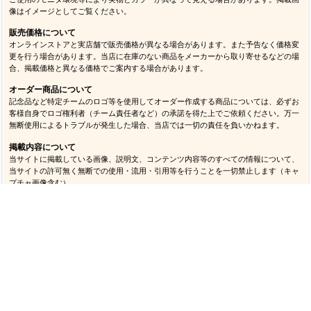
像はイメージとしてご覧ください。
販売価格について
オンラインストアと実店舗で販売価格が異なる場合があります。また予告なく価格変
更を行う場合があります。当店に在庫のない商品をメーカーから取り寄せるなどの場
合、掲載価格と異なる価格でご案内する場合があります。
オーダー商品について
記念品など特定チームのロゴ等を使用してオーダー作成する商品については、必ずお
客様自身でロゴ権利者（チーム責任者など）の承諾を得た上でご依頼ください。万一
無断使用によるトラブルが発生した場合、当店では一切の責任を負いかねます。
掲載内容について
当サイトに掲載している画像、説明文、コンテンツ内容等のすべての情報について、
当サイトの許可無く無断での使用・流用・引用等を行うことを一切禁止します（キャ
プチャ画像含む）。
商品の取り扱いについて
万一商品を本来の目的以外で使用して事故等が発生した場合、当店では一切の責任を
負いかねます。またメーカーおよび当店が推奨する以外の方法で管理（洗濯含む）を
行い破損等が発生した場合、使用状況に関わらず交換・返品はできません。
返品・交換、お支払い、送料等について
ご注文商品の返品・交換、お支払い、送料など当店のご利用については
ご利用ガイド
をご確認ください。
修理対応について