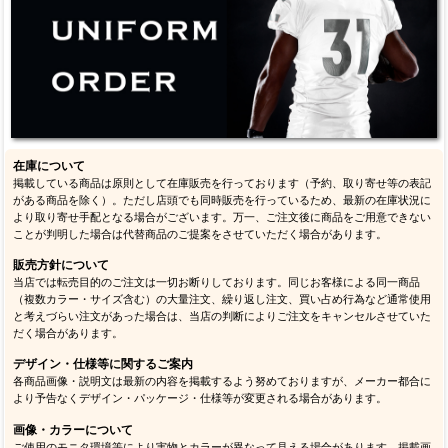
在庫について
掲載している商品は原則として在庫販売を行っております（予約、取り寄せ等の表記
がある商品を除く）。ただし店頭でも同時販売を行っているため、最新の在庫状況に
より取り寄せ手配となる場合がございます。万一、ご注文後に商品をご用意できない
ことが判明した場合は代替商品のご提案をさせていただく場合があります。
販売方針について
当店では転売目的のご注文は一切お断りしております。同じお客様による同一商品
（複数カラー・サイズ含む）の大量注文、繰り返し注文、買い占め行為など通常使用
と考えづらい注文があった場合は、当店の判断によりご注文をキャンセルさせていた
だく場合があります。
デザイン・仕様等に関するご案内
各商品画像・説明文は最新の内容を掲載するよう努めておりますが、メーカー都合に
より予告なくデザイン・パッケージ・仕様等が変更される場合があります。
画像・カラーについて
ご使用のモニタ環境等により実物とカラーが異なって見える場合があります。掲載画