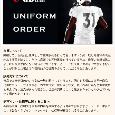
在庫について
掲載している商品は原則として在庫販売を行っております（予約、取り寄せ等の表記
がある商品を除く）。ただし店頭でも同時販売を行っているため、最新の在庫状況に
より取り寄せ手配となる場合がございます。万一、ご注文後に商品をご用意できない
ことが判明した場合は代替商品のご提案をさせていただく場合があります。
販売方針について
当店では転売目的のご注文は一切お断りしております。同じお客様による同一商品
（複数カラー・サイズ含む）の大量注文、繰り返し注文、買い占め行為など通常使用
と考えづらい注文があった場合は、当店の判断によりご注文をキャンセルさせていた
だく場合があります。
デザイン・仕様等に関するご案内
各商品画像・説明文は最新の内容を掲載するよう努めておりますが、メーカー都合に
より予告なくデザイン・パッケージ・仕様等が変更される場合があります。