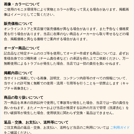
画像・カラーについて
ご使用のモニタ環境等により実物とカラーが異なって見える場合があります。掲載画
像はイメージとしてご覧ください。
販売価格について
オンラインストアと実店舗で販売価格が異なる場合があります。また予告なく価格変
更を行う場合があります。当店に在庫のない商品をメーカーから取り寄せるなどの場
合、掲載価格と異なる価格でご案内する場合があります。
オーダー商品について
記念品など特定チームのロゴ等を使用してオーダー作成する商品については、必ずお
客様自身でロゴ権利者（チーム責任者など）の承諾を得た上でご依頼ください。万一
無断使用によるトラブルが発生した場合、当店では一切の責任を負いかねます。
掲載内容について
当サイトに掲載している画像、説明文、コンテンツ内容等のすべての情報について、
当サイトの許可無く無断での使用・流用・引用等を行うことを一切禁止します（キャ
プチャ画像含む）。
商品の取り扱いについて
万一商品を本来の目的以外で使用して事故等が発生した場合、当店では一切の責任を
負いかねます。またメーカーおよび当店が推奨する以外の方法で管理（洗濯含む）を
行い破損等が発生した場合、使用状況に関わらず交換・返品はできません。
返品・交換、お支払い、送料等について
ご注文商品の返品・交換、お支払い、送料など当店のご利用については
ご利用ガイド
をご確認ください。