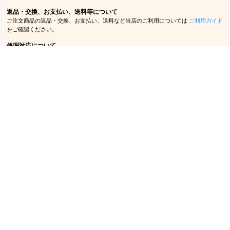
在庫について
掲載している商品は原則として在庫販売を行っております（予約、取り寄せ等の表記
がある商品を除く）。ただし店頭でも同時販売を行っているため、最新の在庫状況に
より取り寄せ手配となる場合がございます。万一、ご注文後に商品をご用意できない
ことが判明した場合は代替商品のご提案をさせていただく場合があります。
販売方針について
当店では転売目的のご注文は一切お断りしております。同じお客様による同一商品
（複数カラー・サイズ含む）の大量注文、繰り返し注文、買い占め行為など通常使用
と考えづらい注文があった場合は、当店の判断によりご注文をキャンセルさせていた
だく場合があります。
デザイン・仕様等に関するご案内
各商品画像・説明文は最新の内容を掲載するよう努めておりますが、メーカー都合に
より予告なくデザイン・パッケージ・仕様等が変更される場合があります。
画像・カラーについて
ご使用のモニタ環境等により実物とカラーが異なって見える場合があります。掲載画
像はイメージとしてご覧ください。
販売価格について
オンラインストアと実店舗で販売価格が異なる場合があります。また予告なく価格変
更を行う場合があります。当店に在庫のない商品をメーカーから取り寄せるなどの場