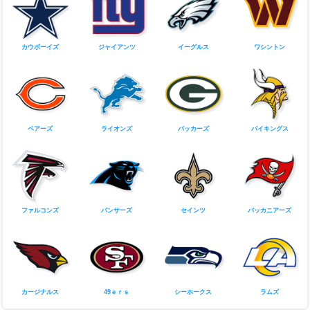
<
>
1
…
3
4
5
…
7
チームロゴをタップすると各チームの商品を表示します。
AFC
ビルズ
ドルフィンズ
ペイトリオッツ
ジェッツ
レイブンズ
ベンガルズ
ブラウンズ
スティーラーズ