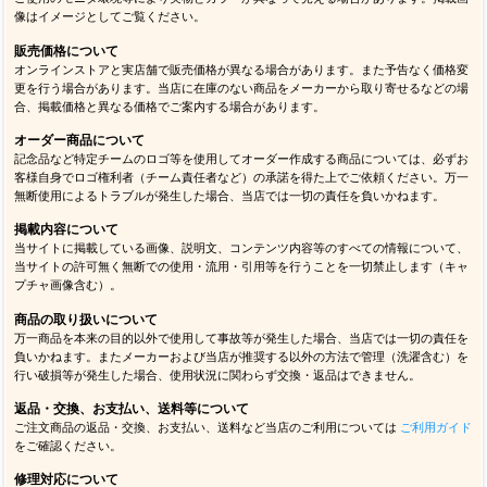
像はイメージとしてご覧ください。
販売価格について
オンラインストアと実店舗で販売価格が異なる場合があります。また予告なく価格変
更を行う場合があります。当店に在庫のない商品をメーカーから取り寄せるなどの場
合、掲載価格と異なる価格でご案内する場合があります。
オーダー商品について
記念品など特定チームのロゴ等を使用してオーダー作成する商品については、必ずお
客様自身でロゴ権利者（チーム責任者など）の承諾を得た上でご依頼ください。万一
無断使用によるトラブルが発生した場合、当店では一切の責任を負いかねます。
掲載内容について
当サイトに掲載している画像、説明文、コンテンツ内容等のすべての情報について、
当サイトの許可無く無断での使用・流用・引用等を行うことを一切禁止します（キャ
プチャ画像含む）。
商品の取り扱いについて
万一商品を本来の目的以外で使用して事故等が発生した場合、当店では一切の責任を
負いかねます。またメーカーおよび当店が推奨する以外の方法で管理（洗濯含む）を
行い破損等が発生した場合、使用状況に関わらず交換・返品はできません。
返品・交換、お支払い、送料等について
ご注文商品の返品・交換、お支払い、送料など当店のご利用については
ご利用ガイド
をご確認ください。
修理対応について