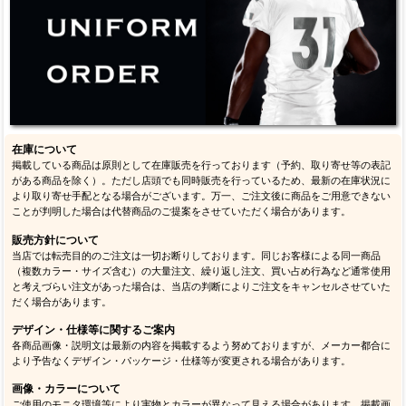
在庫について
掲載している商品は原則として在庫販売を行っております（予約、取り寄せ等の表記
がある商品を除く）。ただし店頭でも同時販売を行っているため、最新の在庫状況に
より取り寄せ手配となる場合がございます。万一、ご注文後に商品をご用意できない
ことが判明した場合は代替商品のご提案をさせていただく場合があります。
販売方針について
当店では転売目的のご注文は一切お断りしております。同じお客様による同一商品
（複数カラー・サイズ含む）の大量注文、繰り返し注文、買い占め行為など通常使用
と考えづらい注文があった場合は、当店の判断によりご注文をキャンセルさせていた
だく場合があります。
デザイン・仕様等に関するご案内
各商品画像・説明文は最新の内容を掲載するよう努めておりますが、メーカー都合に
より予告なくデザイン・パッケージ・仕様等が変更される場合があります。
画像・カラーについて
ご使用のモニタ環境等により実物とカラーが異なって見える場合があります。掲載画