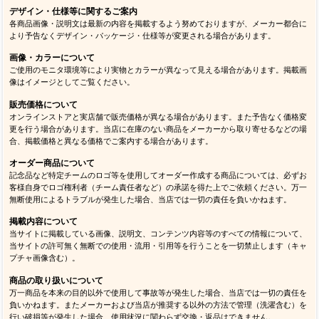
デザイン・仕様等に関するご案内
各商品画像・説明文は最新の内容を掲載するよう努めておりますが、メーカー都合に
より予告なくデザイン・パッケージ・仕様等が変更される場合があります。
画像・カラーについて
ご使用のモニタ環境等により実物とカラーが異なって見える場合があります。掲載画
像はイメージとしてご覧ください。
販売価格について
オンラインストアと実店舗で販売価格が異なる場合があります。また予告なく価格変
更を行う場合があります。当店に在庫のない商品をメーカーから取り寄せるなどの場
合、掲載価格と異なる価格でご案内する場合があります。
オーダー商品について
記念品など特定チームのロゴ等を使用してオーダー作成する商品については、必ずお
客様自身でロゴ権利者（チーム責任者など）の承諾を得た上でご依頼ください。万一
無断使用によるトラブルが発生した場合、当店では一切の責任を負いかねます。
掲載内容について
当サイトに掲載している画像、説明文、コンテンツ内容等のすべての情報について、
当サイトの許可無く無断での使用・流用・引用等を行うことを一切禁止します（キャ
プチャ画像含む）。
商品の取り扱いについて
万一商品を本来の目的以外で使用して事故等が発生した場合、当店では一切の責任を
負いかねます。またメーカーおよび当店が推奨する以外の方法で管理（洗濯含む）を
行い破損等が発生した場合、使用状況に関わらず交換・返品はできません。