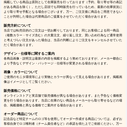
掲載している商品は原則として在庫販売を行っております（予約、取り寄せ等の表記
がある商品を除く）。ただし店頭でも同時販売を行っているため、最新の在庫状況に
より取り寄せ手配となる場合がございます。万一、ご注文後に商品をご用意できない
ことが判明した場合は代替商品のご提案をさせていただく場合があります。
販売方針について
当店では転売目的のご注文は一切お断りしております。同じお客様による同一商品
（複数カラー・サイズ含む）の大量注文、繰り返し注文、買い占め行為など通常使用
と考えづらい注文があった場合は、当店の判断によりご注文をキャンセルさせていた
だく場合があります。
デザイン・仕様等に関するご案内
各商品画像・説明文は最新の内容を掲載するよう努めておりますが、メーカー都合に
より予告なくデザイン・パッケージ・仕様等が変更される場合があります。
画像・カラーについて
ご使用のモニタ環境等により実物とカラーが異なって見える場合があります。掲載画
像はイメージとしてご覧ください。
販売価格について
オンラインストアと実店舗で販売価格が異なる場合があります。また予告なく価格変
更を行う場合があります。当店に在庫のない商品をメーカーから取り寄せるなどの場
合、掲載価格と異なる価格でご案内する場合があります。
オーダー商品について
記念品など特定チームのロゴ等を使用してオーダー作成する商品については、必ずお
客様自身でロゴ権利者（チーム責任者など）の承諾を得た上でご依頼ください。万一