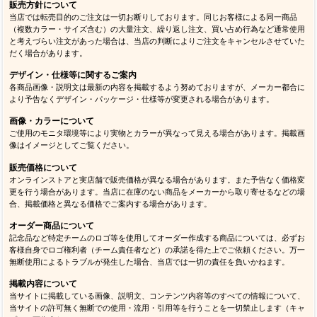
販売方針について
当店では転売目的のご注文は一切お断りしております。同じお客様による同一商品
（複数カラー・サイズ含む）の大量注文、繰り返し注文、買い占め行為など通常使用
と考えづらい注文があった場合は、当店の判断によりご注文をキャンセルさせていた
だく場合があります。
デザイン・仕様等に関するご案内
各商品画像・説明文は最新の内容を掲載するよう努めておりますが、メーカー都合に
より予告なくデザイン・パッケージ・仕様等が変更される場合があります。
画像・カラーについて
ご使用のモニタ環境等により実物とカラーが異なって見える場合があります。掲載画
像はイメージとしてご覧ください。
販売価格について
オンラインストアと実店舗で販売価格が異なる場合があります。また予告なく価格変
更を行う場合があります。当店に在庫のない商品をメーカーから取り寄せるなどの場
合、掲載価格と異なる価格でご案内する場合があります。
オーダー商品について
記念品など特定チームのロゴ等を使用してオーダー作成する商品については、必ずお
客様自身でロゴ権利者（チーム責任者など）の承諾を得た上でご依頼ください。万一
無断使用によるトラブルが発生した場合、当店では一切の責任を負いかねます。
掲載内容について
当サイトに掲載している画像、説明文、コンテンツ内容等のすべての情報について、
当サイトの許可無く無断での使用・流用・引用等を行うことを一切禁止します（キャ