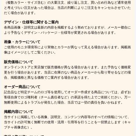
（複数カラー・サイズ含む）の大量注文、繰り返し注文、買い占め行為など通常使用
と考えづらい注文があった場合は、当店の判断によりご注文をキャンセルさせていた
だく場合があります。
デザイン・仕様等に関するご案内
各商品画像・説明文は最新の内容を掲載するよう努めておりますが、メーカー都合に
より予告なくデザイン・パッケージ・仕様等が変更される場合があります。
画像・カラーについて
ご使用のモニタ環境等により実物とカラーが異なって見える場合があります。掲載画
像はイメージとしてご覧ください。
販売価格について
オンラインストアと実店舗で販売価格が異なる場合があります。また予告なく価格変
更を行う場合があります。当店に在庫のない商品をメーカーから取り寄せるなどの場
合、掲載価格と異なる価格でご案内する場合があります。
オーダー商品について
記念品など特定チームのロゴ等を使用してオーダー作成する商品については、必ずお
客様自身でロゴ権利者（チーム責任者など）の承諾を得た上でご依頼ください。万一
無断使用によるトラブルが発生した場合、当店では一切の責任を負いかねます。
掲載内容について
当サイトに掲載している画像、説明文、コンテンツ内容等のすべての情報について、
当サイトの許可無く無断での使用・流用・引用等を行うことを一切禁止します（キャ
プチャ画像含む）。