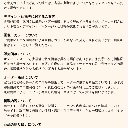
と考えづらい注文があった場合は、当店の判断によりご注文をキャンセルさせていた
だく場合があります。
デザイン・仕様等に関するご案内
各商品画像・説明文は最新の内容を掲載するよう努めておりますが、メーカー都合に
より予告なくデザイン・パッケージ・仕様等が変更される場合があります。
画像・カラーについて
ご使用のモニタ環境等により実物とカラーが異なって見える場合があります。掲載画
像はイメージとしてご覧ください。
販売価格について
オンラインストアと実店舗で販売価格が異なる場合があります。また予告なく価格変
更を行う場合があります。当店に在庫のない商品をメーカーから取り寄せるなどの場
合、掲載価格と異なる価格でご案内する場合があります。
オーダー商品について
記念品など特定チームのロゴ等を使用してオーダー作成する商品については、必ずお
客様自身でロゴ権利者（チーム責任者など）の承諾を得た上でご依頼ください。万一
無断使用によるトラブルが発生した場合、当店では一切の責任を負いかねます。
掲載内容について
当サイトに掲載している画像、説明文、コンテンツ内容等のすべての情報について、
当サイトの許可無く無断での使用・流用・引用等を行うことを一切禁止します（キャ
プチャ画像含む）。
商品の取り扱いについて