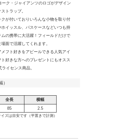
ーヨーク・ジャイアンツのロゴがデザイン
クストラップ。
ックが付いておりいろんな小物を取り付
やホイッスル、パスケースなどいつも持
テムの携帯に大活躍！フィールドだけで
な場面で活躍してくれます。
アメフト好きをアピールできる人気アイ
フト好きな方へのプレゼントにもオスス
公式ライセンス商品。
幅）
全長
横幅
85
2.5
サイズは目安です（平置きで計測）