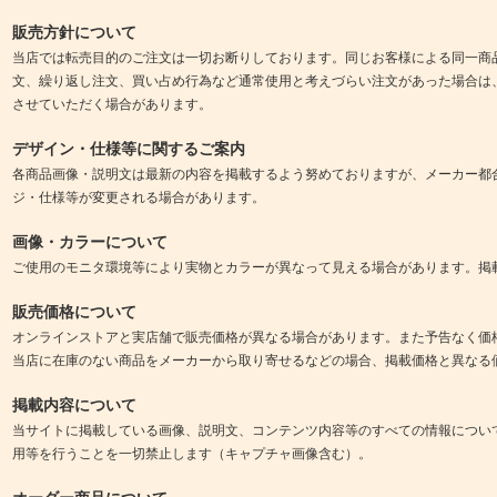
販売方針について
当店では転売目的のご注文は一切お断りしております。同じお客様による同一商
文、繰り返し注文、買い占め行為など通常使用と考えづらい注文があった場合は
させていただく場合があります。
デザイン・仕様等に関するご案内
各商品画像・説明文は最新の内容を掲載するよう努めておりますが、メーカー都
ジ・仕様等が変更される場合があります。
画像・カラーについて
ご使用のモニタ環境等により実物とカラーが異なって見える場合があります。掲
販売価格について
オンラインストアと実店舗で販売価格が異なる場合があります。また予告なく価
当店に在庫のない商品をメーカーから取り寄せるなどの場合、掲載価格と異なる
掲載内容について
当サイトに掲載している画像、説明文、コンテンツ内容等のすべての情報につい
用等を行うことを一切禁止します（キャプチャ画像含む）。