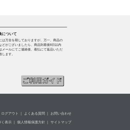
換について
には万全を期しておりますが、万一、商品の
などがございましたら、商品到着後8日以内
はメールにてご連絡後、着払にて返品いただ
致します。
ログアウト
｜
よくある質問
｜
お問い合わせ
づく表示
｜
個人情報保護方針
｜
サイトマップ