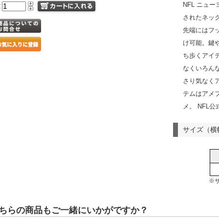
NFL ニュ
量
されたネッ
先端にはフ
け可能。鍵
ち歩くアイ
なくいろん
さり気なく
テムはアメ
メ。 NFL
サイズ（横
※
ちらの商品もご一緒にいかがですか？