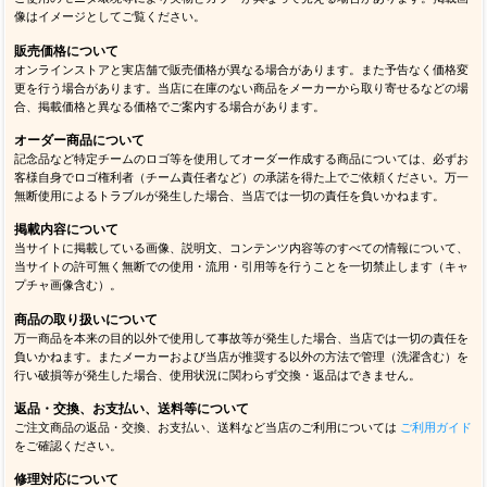
像はイメージとしてご覧ください。
販売価格について
オンラインストアと実店舗で販売価格が異なる場合があります。また予告なく価格変
更を行う場合があります。当店に在庫のない商品をメーカーから取り寄せるなどの場
合、掲載価格と異なる価格でご案内する場合があります。
オーダー商品について
記念品など特定チームのロゴ等を使用してオーダー作成する商品については、必ずお
客様自身でロゴ権利者（チーム責任者など）の承諾を得た上でご依頼ください。万一
無断使用によるトラブルが発生した場合、当店では一切の責任を負いかねます。
掲載内容について
当サイトに掲載している画像、説明文、コンテンツ内容等のすべての情報について、
当サイトの許可無く無断での使用・流用・引用等を行うことを一切禁止します（キャ
プチャ画像含む）。
商品の取り扱いについて
万一商品を本来の目的以外で使用して事故等が発生した場合、当店では一切の責任を
負いかねます。またメーカーおよび当店が推奨する以外の方法で管理（洗濯含む）を
行い破損等が発生した場合、使用状況に関わらず交換・返品はできません。
返品・交換、お支払い、送料等について
ご注文商品の返品・交換、お支払い、送料など当店のご利用については
ご利用ガイド
をご確認ください。
修理対応について