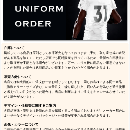
在庫について
掲載している商品は原則として在庫販売を行っております（予約、取り寄せ等の表記
がある商品を除く）。ただし店頭でも同時販売を行っているため、最新の在庫状況に
より取り寄せ手配となる場合がございます。万一、ご注文後に商品をご用意できない
ことが判明した場合は代替商品のご提案をさせていただく場合があります。
販売方針について
当店では転売目的のご注文は一切お断りしております。同じお客様による同一商品
（複数カラー・サイズ含む）の大量注文、繰り返し注文、買い占め行為など通常使用
と考えづらい注文があった場合は、当店の判断によりご注文をキャンセルさせていた
だく場合があります。
デザイン・仕様等に関するご案内
各商品画像・説明文は最新の内容を掲載するよう努めておりますが、メーカー都合に
より予告なくデザイン・パッケージ・仕様等が変更される場合があります。
画像・カラーについて
ご使用のモニタ環境等により実物とカラーが異なって見える場合があります。掲載画