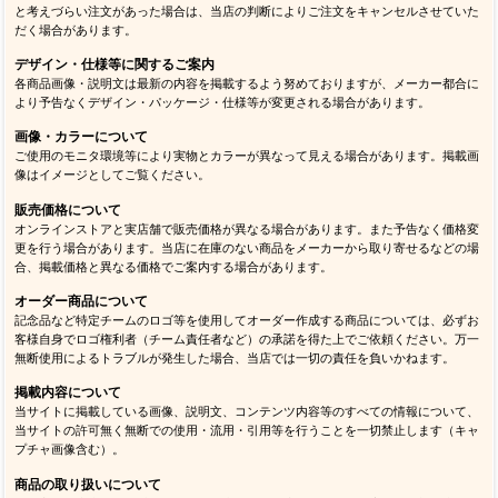
と考えづらい注文があった場合は、当店の判断によりご注文をキャンセルさせていた
だく場合があります。
デザイン・仕様等に関するご案内
各商品画像・説明文は最新の内容を掲載するよう努めておりますが、メーカー都合に
より予告なくデザイン・パッケージ・仕様等が変更される場合があります。
画像・カラーについて
ご使用のモニタ環境等により実物とカラーが異なって見える場合があります。掲載画
像はイメージとしてご覧ください。
販売価格について
オンラインストアと実店舗で販売価格が異なる場合があります。また予告なく価格変
更を行う場合があります。当店に在庫のない商品をメーカーから取り寄せるなどの場
合、掲載価格と異なる価格でご案内する場合があります。
オーダー商品について
記念品など特定チームのロゴ等を使用してオーダー作成する商品については、必ずお
客様自身でロゴ権利者（チーム責任者など）の承諾を得た上でご依頼ください。万一
無断使用によるトラブルが発生した場合、当店では一切の責任を負いかねます。
掲載内容について
当サイトに掲載している画像、説明文、コンテンツ内容等のすべての情報について、
当サイトの許可無く無断での使用・流用・引用等を行うことを一切禁止します（キャ
プチャ画像含む）。
商品の取り扱いについて