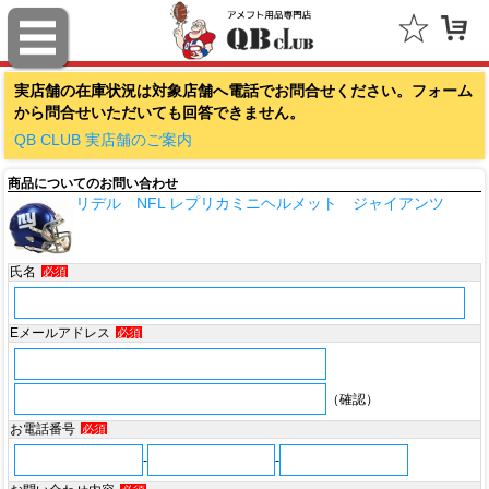
ファナティクス（Fanatics）
実店舗の在庫状況は対象店舗へ電話でお問合せください。フォーム
アウトドアキャップ（Outdoor Cap Company）
から問合せいただいても回答できません。
スポルディング（SPALDING）
QB CLUB 実店舗のご案内
商品についてのお問い合わせ
ミッチェル＆ネス（Mitchell & Ness）
リデル NFL レプリカミニヘルメット ジャイアンツ
ポータフォン（PORTAPHONE）
氏名
必須
ギルマンギア（Gilman Gear）
サムプロ（ThumbPRO）
Eメールアドレス
必須
すべて
（確認）
お電話番号
必須
-
-