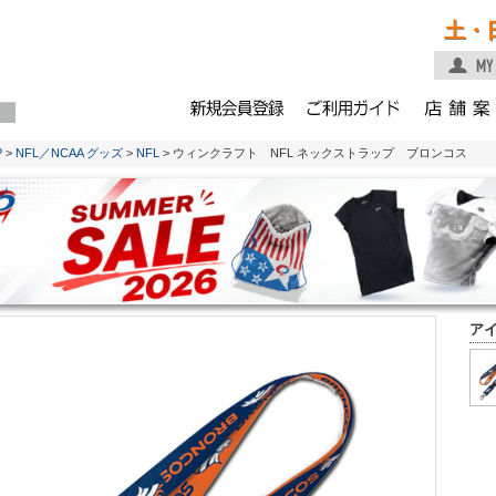
土・
P
>
NFL／NCAA グッズ
>
NFL
> ウィンクラフト NFL ネックストラップ ブロンコス
ア