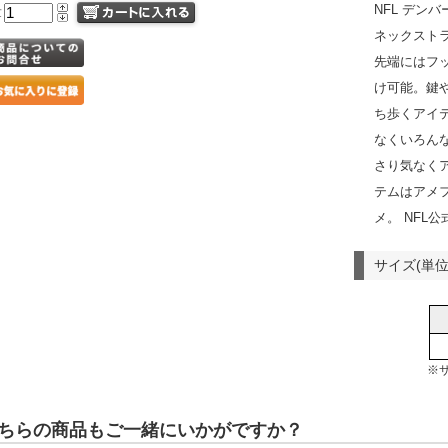
NFL デン
量
ネックスト
先端にはフ
け可能。鍵
ち歩くアイ
なくいろん
さり気なく
テムはアメ
メ。 NFL
サイズ(単位
※
ちらの商品もご一緒にいかがですか？