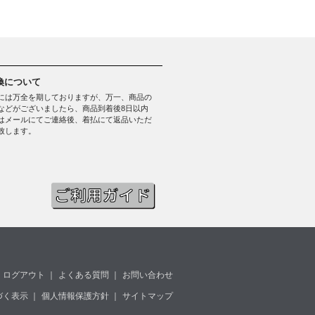
換について
には万全を期しておりますが、万一、商品の
などがございましたら、商品到着後8日以内
はメールにてご連絡後、着払にて返品いただ
致します。
ログアウト
｜
よくある質問
｜
お問い合わせ
づく表示
｜
個人情報保護方針
｜
サイトマップ