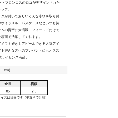
バー・ブロンコスのロゴがデザインされた
ラップ。
ックが付いておりいろんな小物を取り付
やホイッスル、パスケースなどいつも持
テムの携帯に大活躍！フィールドだけで
な場面で活躍してくれます。
アメフト好きをアピールできる人気アイ
フト好きな方へのプレゼントにもオスス
公式ライセンス商品。
：cm)
全長
横幅
85
2.5
サイズは目安です（平置きで計測）