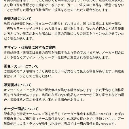
より取り寄せ手配となる場合がございます。万一、ご注文後に商品をご用意できない
ことが判明した場合は代替商品のご提案をさせていただく場合があります。
販売方針について
当店では転売目的のご注文は一切お断りしております。同じお客様による同一商品
（複数カラー・サイズ含む）の大量注文、繰り返し注文、買い占め行為など通常使用
と考えづらい注文があった場合は、当店の判断によりご注文をキャンセルさせていた
だく場合があります。
デザイン・仕様等に関するご案内
各商品画像・説明文は最新の内容を掲載するよう努めておりますが、メーカー都合に
より予告なくデザイン・パッケージ・仕様等が変更される場合があります。
画像・カラーについて
ご使用のモニタ環境等により実物とカラーが異なって見える場合があります。掲載画
像はイメージとしてご覧ください。
販売価格について
オンラインストアと実店舗で販売価格が異なる場合があります。また予告なく価格変
更を行う場合があります。当店に在庫のない商品をメーカーから取り寄せるなどの場
合、掲載価格と異なる価格でご案内する場合があります。
オーダー商品について
記念品など特定チームのロゴ等を使用してオーダー作成する商品については、必ずお
客様自身でロゴ権利者（チーム責任者など）の承諾を得た上でご依頼ください。万一
無断使用によるトラブルが発生した場合、当店では一切の責任を負いかねます。