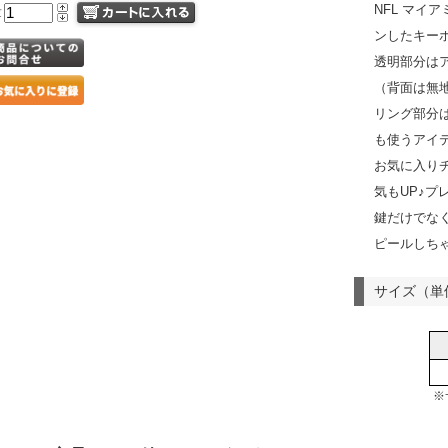
NFL マイ
量
ンしたキー
透明部分は
（背面は無
リング部分
も使うアイ
お気に入り
気もUP♪プ
鍵だけでな
ピールしち
サイズ（単
※