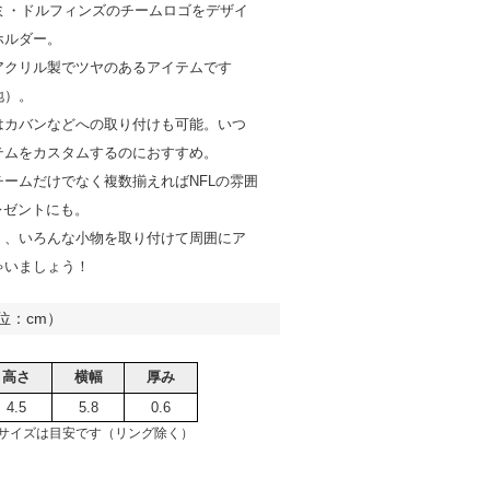
アミ・ドルフィンズのチームロゴをデザイ
ホルダー。
アクリル製でツヤのあるアイテムです
地）。
はカバンなどへの取り付けも可能。いつ
テムをカスタムするのにおすすめ。
チームだけでなく複数揃えればNFLの雰囲
レゼントにも。
く、いろんな小物を取り付けて周囲にア
ゃいましょう！
位：cm）
高さ
横幅
厚み
4.5
5.8
0.6
サイズは目安です（リング除く）