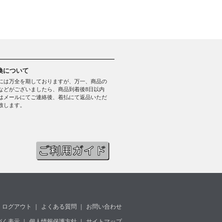
換について
には万全を期しておりますが、万一、商品の
などがございましたら、商品到着後8日以内
はメールにてご連絡後、着払にて返品いただ
致します。
ログアウト
｜
よくある質問
｜
お問い合わせ
づく表示
｜
個人情報保護方針
｜
サイトマップ