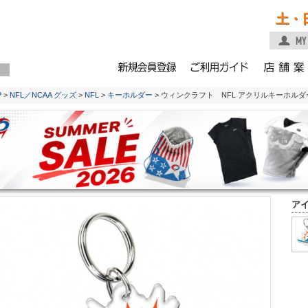
土・
P
>
NFL／NCAA グッズ
>
NFL
>
キーホルダー
> ウィンクラフト NFL アクリルキーホル
ア