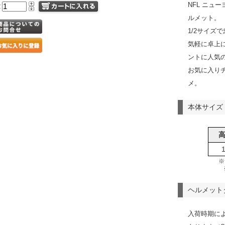
NFL ニュ
量
ルメット。
1/2サイズ
気軽に卓上
ントに人気
お気に入り
メ。
本体サイズ
※
ヘルメット
入荷時期に