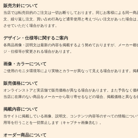
販売方針について
当店では転売目的のご注文は一切お断りしております。同じお客様による同一商
文、繰り返し注文、買い占め行為など通常使用と考えづらい注文があった場合は
させていただく場合があります。
デザイン・仕様等に関するご案内
各商品画像・説明文は最新の内容を掲載するよう努めておりますが、メーカー都
ジ・仕様等が変更される場合があります。
画像・カラーについて
ご使用のモニタ環境等により実物とカラーが異なって見える場合があります。掲
販売価格について
オンラインストアと実店舗で販売価格が異なる場合があります。また予告なく価
当店に在庫のない商品をメーカーから取り寄せるなどの場合、掲載価格と異なる
掲載内容について
当サイトに掲載している画像、説明文、コンテンツ内容等のすべての情報につい
用等を行うことを一切禁止します（キャプチャ画像含む）。
オーダー商品について