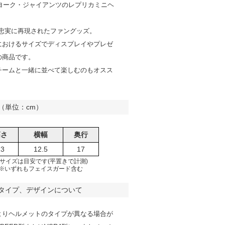
ーヨーク・ジャイアンツのレプリカミニヘ
で忠実に再現されたファングッズ。
におけるサイズでディスプレイやプレゼ
の商品です。
チームと一緒に並べて楽しむのもオスス
（単位：cm）
高さ
横幅
奥行
13
12.5
17
サイズは目安です(平置きで計測)
※いずれもフェイスガード含む
タイプ、デザインについて
よりヘルメットのタイプが異なる場合が