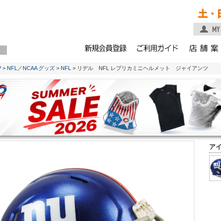
土・
P
>
NFL／NCAA グッズ
>
NFL
> リデル NFL レプリカミニヘルメット ジャイアンツ
ア