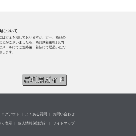
換について
には万全を期しておりますが、万一、商品の
などがございましたら、商品到着後8日以内
はメールにてご連絡後、着払にて返品いただ
致します。
ログアウト
｜
よくある質問
｜
お問い合わせ
づく表示
｜
個人情報保護方針
｜
サイトマップ