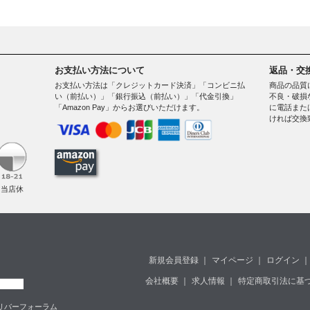
お支払い方法について
返品・交
お支払い方法は「クレジットカード決済」「コンビニ払
商品の品質
い（前払い）」「銀行振込（前払い）」「代金引換」
不良・破損
「Amazon Pay」からお選びいただけます。
に電話また
ければ交換
。
（当店休
新規会員登録
｜
マイページ
｜
ログイン
｜
会社概要
｜
求人情報
｜
特定商取引法に基
堂島リバーフォーラム