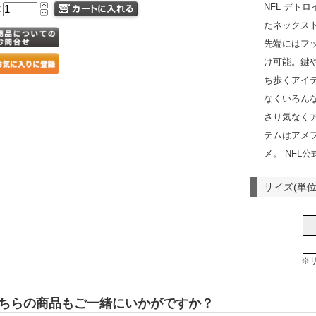
NFL デト
量
たネックス
先端にはフ
け可能。鍵
ち歩くアイ
なくいろん
さり気なく
テムはアメ
メ。 NFL
サイズ(単位
※
ちらの商品もご一緒にいかがですか？