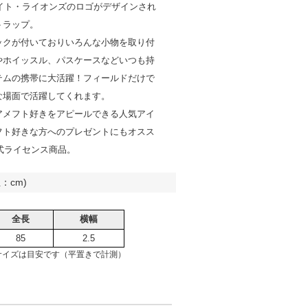
ロイト・ライオンズのロゴがデザインされ
トラップ。
ックが付いておりいろんな小物を取り付
やホイッスル、パスケースなどいつも持
テムの携帯に大活躍！フィールドだけで
な場面で活躍してくれます。
アメフト好きをアピールできる人気アイ
フト好きな方へのプレゼントにもオスス
公式ライセンス商品。
：cm)
全長
横幅
85
2.5
サイズは目安です（平置きで計測）