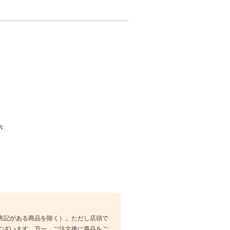
ホ
表記がある商品を除く）。ただし店頭で
ございます。万一、ご注文後に商品をご