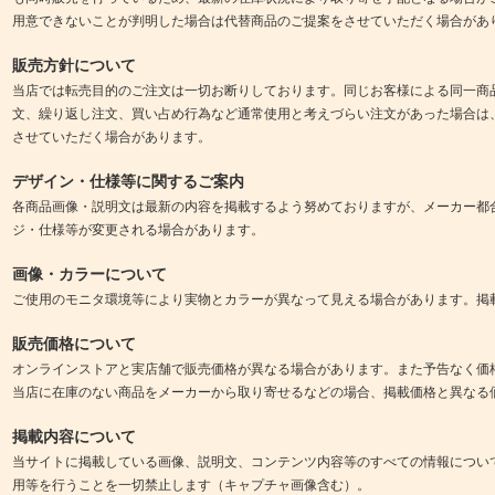
用意できないことが判明した場合は代替商品のご提案をさせていただく場合があ
販売方針について
当店では転売目的のご注文は一切お断りしております。同じお客様による同一商
文、繰り返し注文、買い占め行為など通常使用と考えづらい注文があった場合は
させていただく場合があります。
デザイン・仕様等に関するご案内
各商品画像・説明文は最新の内容を掲載するよう努めておりますが、メーカー都
ジ・仕様等が変更される場合があります。
画像・カラーについて
ご使用のモニタ環境等により実物とカラーが異なって見える場合があります。掲
販売価格について
オンラインストアと実店舗で販売価格が異なる場合があります。また予告なく価
当店に在庫のない商品をメーカーから取り寄せるなどの場合、掲載価格と異なる
掲載内容について
当サイトに掲載している画像、説明文、コンテンツ内容等のすべての情報につい
用等を行うことを一切禁止します（キャプチャ画像含む）。