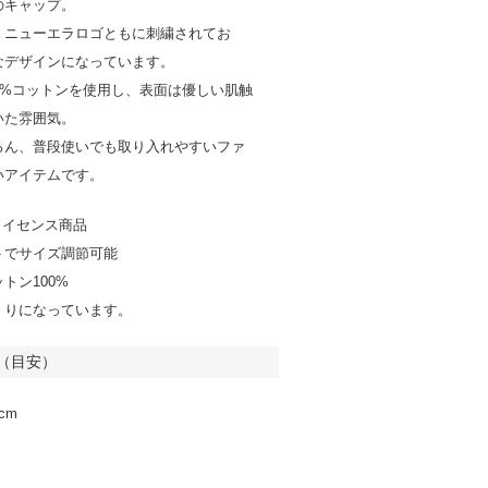
のキャップ。
、ニューエラロゴともに刺繍されてお
なデザインになっています。
0%コットンを使用し、表面は優しい肌触
いた雰囲気。
ろん、普段使いでも取り入れやすいファ
いアイテムです。
ライセンス商品
トでサイズ調節可能
トン100%
くりになっています。
（目安）
cm