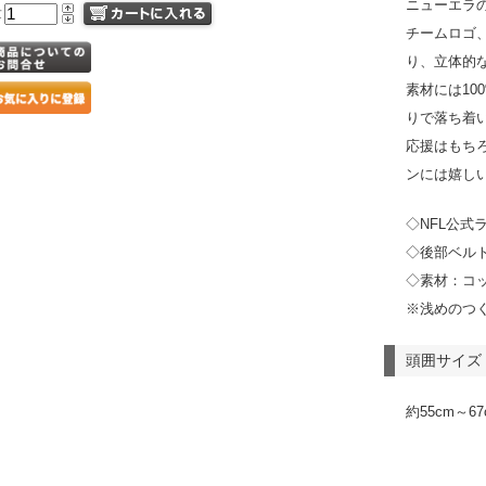
ニューエラ
量
チームロゴ
り、立体的
素材には10
りで落ち着
応援はもち
ンには嬉し
◇NFL公式
◇後部ベル
◇素材：コッ
※浅めのつ
頭囲サイズ
約55cm～67