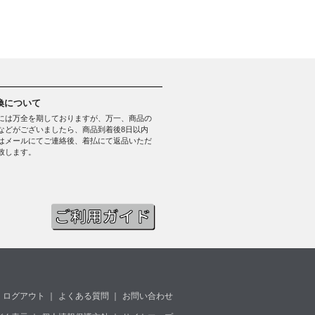
換について
には万全を期しておりますが、万一、商品の
などがございましたら、商品到着後8日以内
はメールにてご連絡後、着払にて返品いただ
致します。
ログアウト
｜
よくある質問
｜
お問い合わせ