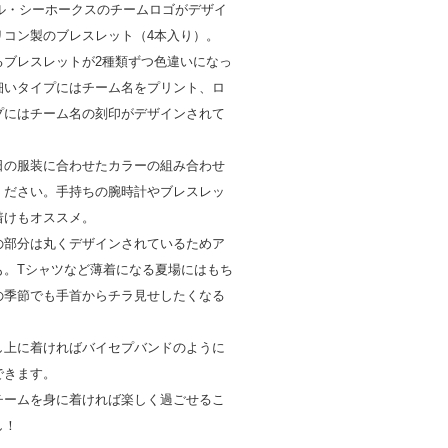
トル・シーホークスのチームロゴがデザイ
リコン製のブレスレット（4本入り）。
るブレスレットが2種類ずつ色違いになっ
細いタイプにはチーム名をプリント、ロ
プにはチーム名の刻印がデザインされて
日の服装に合わせたカラーの組み合わせ
ください。手持ちの腕時計やブレスレッ
着けもオススメ。
の部分は丸くデザインされているためア
も。Tシャツなど薄着になる夏場にはもち
の季節でも手首からチラ見せしたくなる
し上に着ければバイセプバンドのように
できます。
チームを身に着ければ楽しく過ごせるこ
し！