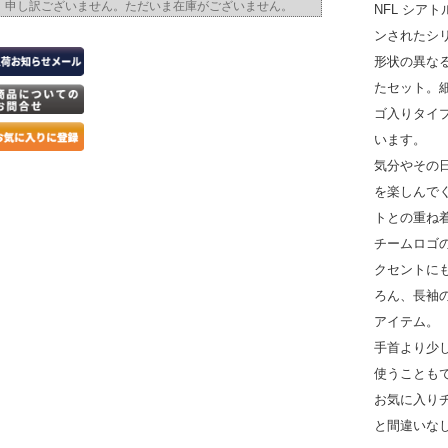
申し訳ございません。ただいま在庫がございません。
NFL シア
ンされたシ
形状の異な
たセット。
ゴ入りタイ
います。
気分やその
を楽しんで
トとの重ね
チームロゴ
クセントに
ろん、長袖
アイテム。
手首より少
使うことも
お気に入り
と間違いな