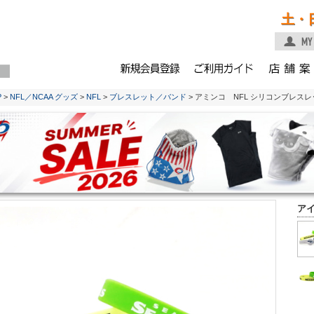
土・
P
>
NFL／NCAA グッズ
>
NFL
>
ブレスレット／バンド
> アミンコ NFL シリコンブレス
ア