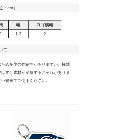
位：cm）
周
幅
ロゴ横幅
9
1.2
2
いて
のため多少の伸縮性がありますが、極端
伸ばすと素材が変形するおそれがありま
ない範囲でご使用ください。