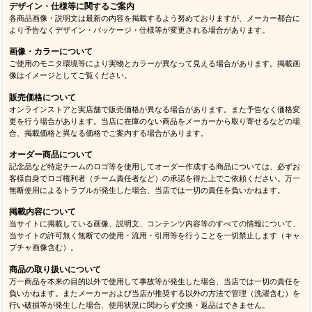
デザイン・仕様等に関するご案内
各商品画像・説明文は最新の内容を掲載するよう努めておりますが、メーカー都合に
より予告なくデザイン・パッケージ・仕様等が変更される場合があります。
画像・カラーについて
ご使用のモニタ環境等により実物とカラーが異なって見える場合があります。掲載画
像はイメージとしてご覧ください。
販売価格について
オンラインストアと実店舗で販売価格が異なる場合があります。また予告なく価格変
更を行う場合があります。当店に在庫のない商品をメーカーから取り寄せるなどの場
合、掲載価格と異なる価格でご案内する場合があります。
オーダー商品について
記念品など特定チームのロゴ等を使用してオーダー作成する商品については、必ずお
客様自身でロゴ権利者（チーム責任者など）の承諾を得た上でご依頼ください。万一
無断使用によるトラブルが発生した場合、当店では一切の責任を負いかねます。
掲載内容について
当サイトに掲載している画像、説明文、コンテンツ内容等のすべての情報について、
当サイトの許可無く無断での使用・流用・引用等を行うことを一切禁止します（キャ
プチャ画像含む）。
商品の取り扱いについて
万一商品を本来の目的以外で使用して事故等が発生した場合、当店では一切の責任を
負いかねます。またメーカーおよび当店が推奨する以外の方法で管理（洗濯含む）を
行い破損等が発生した場合、使用状況に関わらず交換・返品はできません。